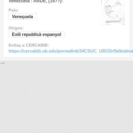
Venezuela : ARDE, [19??]-
País:
Veneçuela
Origen:
Exili republicà espanyol
Enllaç a CERCABIB:
https://cercabib.ub.edu/permalink/34CSUC_UB/15r9idk/alm
-->