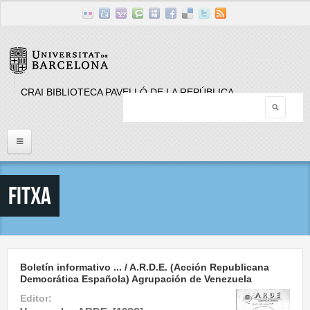
Skip to main content
CRAI BIBLIOTECA PAVELLÓ DE LA REPÚBLICA
Searc
Search form
Inici
Fitxa
Llistat Publicacions periòdiques
Cerca
Boletín informativo ... / A.R.D.E. (Acción Republicana
Democrática Española) Agrupación de Venezuela
Editor: