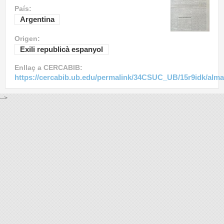
País:
Argentina
Origen:
Exili republicà espanyol
Enllaç a CERCABIB:
https://cercabib.ub.edu/permalink/34CSUC_UB/15r9idk/alm
-->