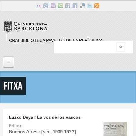
Skip to main content
CRAI BIBLIOTECA PAVELLÓ DE LA REPÚBLICA
Searc
Search form
Inici
Fitxa
Llistat Publicacions periòdiques
Cerca
Euzko Deya : La voz de los vascos
Editor:
Buenos Aires : [s.n., 1939-19??]