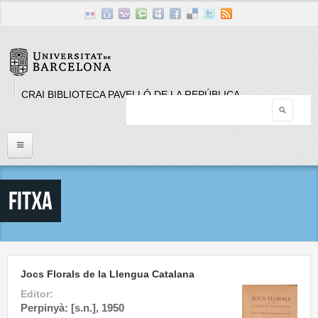
Skip to main content
CRAI BIBLIOTECA PAVELLÓ DE LA REPÚBLICA
Searc
Search form
Inici
Fitxa
Llistat Publicacions periòdiques
Cerca
Jocs Florals de la Llengua Catalana
Editor:
Perpinyà: [s.n.], 1950