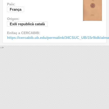
País:
França
Origen:
Exili republicà català
Enllaç a CERCABIB:
https://cercabib.ub.edu/permalink/34CSUC_UB/15r9idk/alm
-->