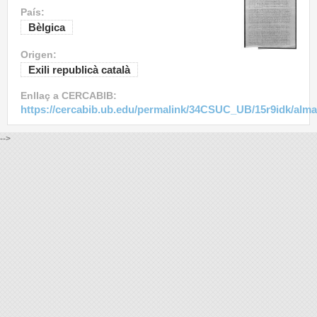
País:
Bèlgica
Origen:
Exili republicà català
Enllaç a CERCABIB:
https://cercabib.ub.edu/permalink/34CSUC_UB/15r9idk/alm
-->