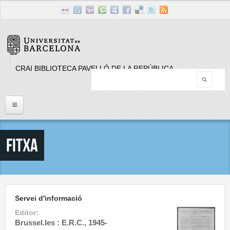
Skip to main content
CRAI BIBLIOTECA PAVELLÓ DE LA REPÚBLICA
Searc
Search form
Inici
Fitxa
Llistat Publicacions periòdiques
Cerca
Servei d'informació
Editor:
Brussel.les : E.R.C., 1945-