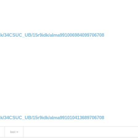
link/34CSUC_UB/15r9idk/alma991006984099706708
link/34CSUC_UB/15r9idk/alma991010413689706708
last »