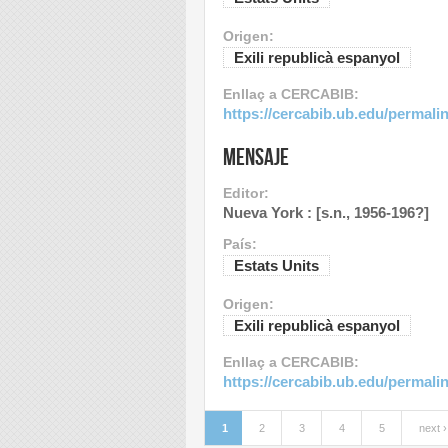
Origen:
Exili republicà espanyol
Enllaç a CERCABIB:
https://cercabib.ub.edu/perma
Mensaje
Editor:
Nueva York : [s.n., 1956-196?]
País:
Estats Units
Origen:
Exili republicà espanyol
Enllaç a CERCABIB:
https://cercabib.ub.edu/perma
1
2
3
4
5
next ›
Pages