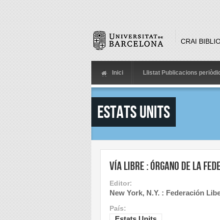
Skip to main content
CRAI BIBLI
Inici
Llistat Publicacions periòd
Estats Units
Vía libre : órgano de la Fe
Editor:
New York, N.Y. : Federación Libe
País:
Estats Units