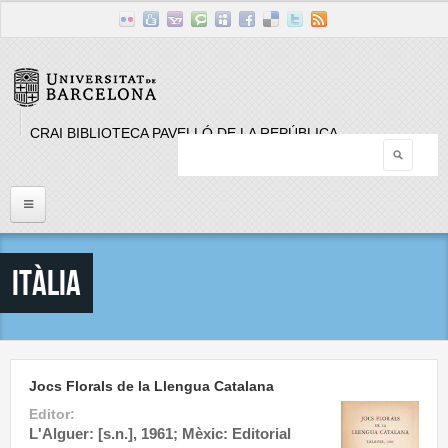
Skip to main content
CRAI BIBLIOTECA PAVELLÓ DE LA REPÚBLICA
Searc
Search form
Inici
Itàlia
Llistat Publicacions periòdiques
Cerca
Jocs Florals de la Llengua Catalana
Editor:
L'Alguer: [s.n.], 1961; Mèxic: Editorial