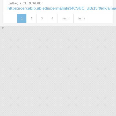
Enllaç a CERCABIB:
https://cercabib.ub.edu/permalink/34CSUC_UB/15r9idk/alm
1
2
3
4
next ›
last »
Pages
-->