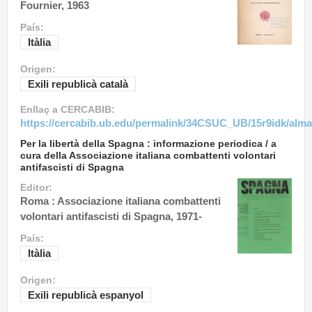
Fournier, 1963
País:
Itàlia
Origen:
Exili republicà català
Enllaç a CERCABIB:
https://cercabib.ub.edu/permalink/34CSUC_UB/15r9idk/alm
Per la libertà della Spagna : informazione periodica / a
cura della Associazione italiana combattenti volontari
antifascisti di Spagna
Editor:
Roma : Associazione italiana combattenti
volontari antifascisti di Spagna, 1971-
País:
Itàlia
Origen:
Exili republicà espanyol