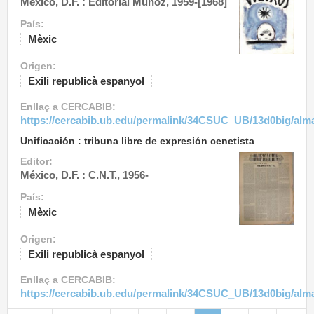
México, D.F. : Editorial Muñoz, 1959-[1968]
País:
Mèxic
Origen:
Exili republicà espanyol
Enllaç a CERCABIB:
https://cercabib.ub.edu/permalink/34CSUC_UB/13d0big/al
Unificación : tribuna libre de expresión cenetista
Editor:
México, D.F. : C.N.T., 1956-
País:
Mèxic
Origen:
Exili republicà espanyol
Enllaç a CERCABIB:
https://cercabib.ub.edu/permalink/34CSUC_UB/13d0big/al