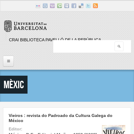
Skip to main content
CRAI BIBLIOTECA PAVELLÓ DE LA REPÚBLICA
Searc
Search form
Inici
Mèxic
Llistat Publicacions periòdiques
Cerca
Vieiros : revista do Padroado da Cultura Galega do
México
Editor: