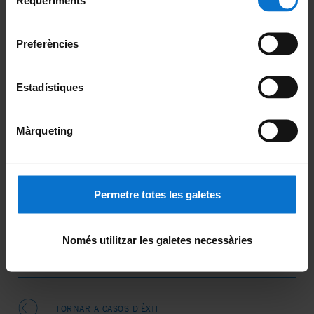
Últimes notícies
de
Universitat de Barcelona
.
consentiment
Preferències
La Universitat de Barcelona coordina IMPACT, un projecte
europeu que impulsa la fabricació de teràpies CAR
Estadístiques
Incorporació de Creatio a l’EIC Ecosystem Partnership com
a Soci EIC
Màrqueting
La Universitat de Barcelona lidera VISI-ON-BRAIN, una
Xarxa Doctoral MSCA centrada en el desenvolupament de
noves eines per a malalties cerebrals
Permetre totes les galetes
Finançament Fundació CHDI (Recerca Bàsica)
Només utilitzar les galetes necessàries
Producció CAR-T Cells (Teràpies Avançades)
TORNAR A CASOS D'ÈXIT