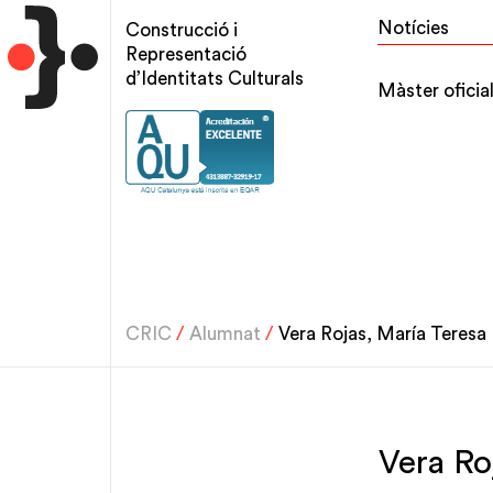
Vés
Top
Notícies
Construcció i
al
menu
Representació
contingut
d’Identitats Culturals
Main
Màster oficia
navigation
CRIC
/
Alumnat
/
Vera Rojas, María Teresa
Vera Ro