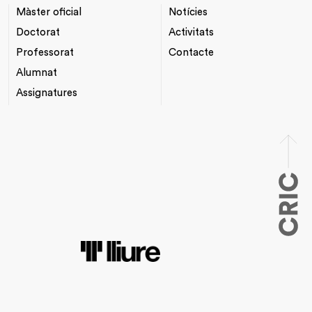
Màster oficial
Notícies
NAVEGACIÓ
*TOP
PRINCIPAL
MENU
Doctorat
Activitats
Professorat
Contacte
Alumnat
Assignatures