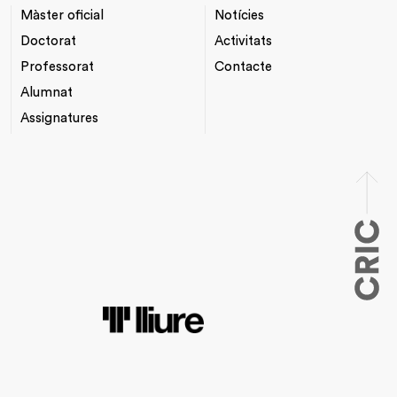
Màster oficial
Notícies
NAVEGACIÓ
*TOP
PRINCIPAL
MENU
Doctorat
Activitats
Professorat
Contacte
Alumnat
Assignatures