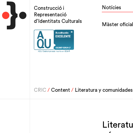
Vés
Top
Notícies
Construcció i
al
menu
Representació
contingut
d’Identitats Culturals
Main
Màster oficia
navigation
CRIC
/
Content
/
Literatura y comunidades:
Literat