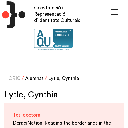
Pasar
Construcció i
al
Representació
contenido
d’Identitats Culturals
principal
CRIC
/
Alumnat
/
Lytle, Cynthia
Lytle, Cynthia
Tesi doctoral
DeraciNation: Reading the borderlands in the