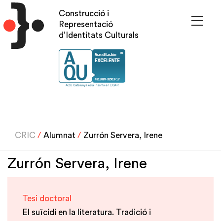
Pasar
Construcció i
al
Representació
contenido
d’Identitats Culturals
principal
CRIC
/
Alumnat
/
Zurrón Servera, Irene
Zurrón Servera, Irene
Tesi doctoral
El suïcidi en la literatura. Tradició i