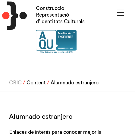
Pasar
Construcció i
al
Representació
contenido
d’Identitats Culturals
principal
CRIC
/
Content
/
Alumnado estranjero
Alumnado estranjero
Enlaces de interés para conocer mejor la