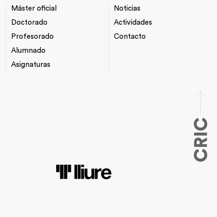
Máster oficial
Noticias
NAVEGACIÓ
*TOP
PRINCIPAL
MENU
Doctorado
Actividades
Profesorado
Contacto
Alumnado
Asignaturas