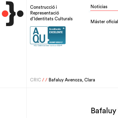
Pasar
Top
Noticias
Construcció i
al
menu
Representació
contenido
d’Identitats Culturals
Main
Máster oficia
principal
navigation
CRIC
/
/
Bafaluy Avenoza, Clara
Bafaluy