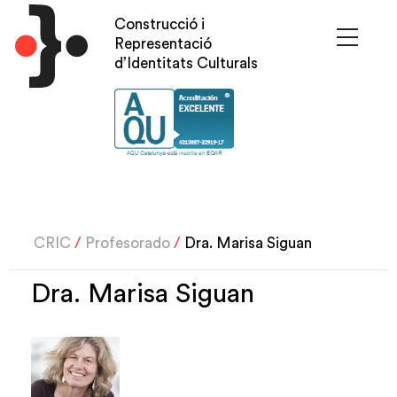
Pasar
Construcció i
al
Representació
contenido
d’Identitats Culturals
principal
CRIC
/
Profesorado
/
Dra. Marisa Siguan
Dra. Marisa Siguan