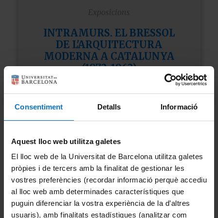
Exposicions
INTRAMURS. EL BRESSOL
DE L'ARQUITECTURA
MODERNA A CATALUNYA
(1872-1962)
L’Edifici Històric de la Universitat de
Barcelona acull
Intramurs
, una exposició que
Consentiment
Detalls
Informació
recupera la memòria de l’antiga Escola
d’Arquitectura i el seu paper en la
construcció de la Barcelona moderna.
Aquest lloc web utilitza galetes
Del 16 d'abril a finals d'any 2026
El lloc web de la Universitat de Barcelona utilitza galetes
pròpies i de tercers amb la finalitat de gestionar les
vostres preferències (recordar informació perquè accediu
al lloc web amb determinades característiques que
puguin diferenciar la vostra experiència de la d’altres
usuaris), amb finalitats estadístiques (analitzar com