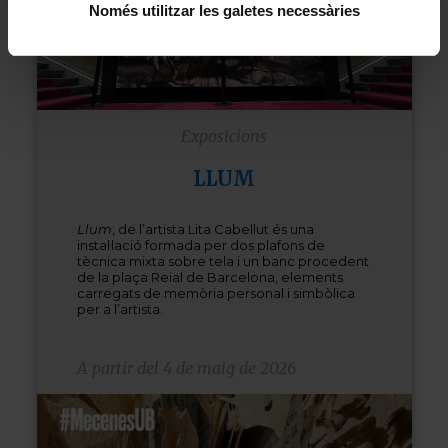
Només utilitzar les galetes necessàries
Exposicions
LLUM
Llum
, de l’artista Lita Cabellut és una
instal·lació formada per dos plafons de
tècnica mixta sobre tela i un banc procedent
de la plaça Reial de Barcelona, elements
carregats de memòria personal i simbòlica
per a l’artista.
A partir del 4 de maig de 2026