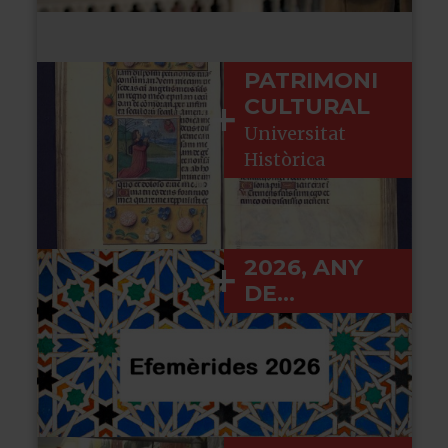
PATRIMONI
CULTURAL
Universitat
Històrica
2026, ANY
DE...