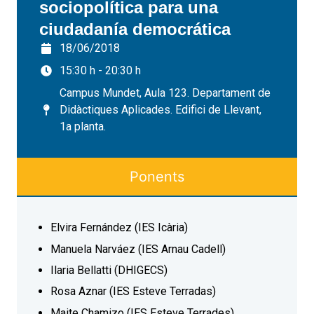
sociopolítica para una
ciudadanía democrática
18/06/2018
15:30 h - 20:30 h
Campus Mundet, Aula 123. Departament de
Didàctiques Aplicades. Edifici de Llevant,
1a planta.
Ponents
Elvira Fernández (IES Icària)
Manuela Narváez (IES Arnau Cadell)
Ilaria Bellatti (DHIGECS)
Rosa Aznar (IES Esteve Terradas)
Maite Chamizo (IES Esteve Terrades)