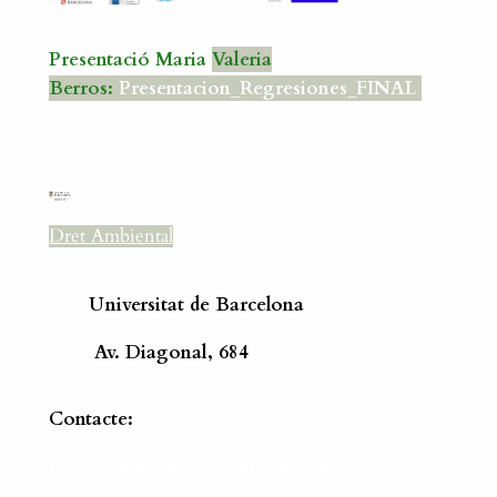
Presentació Maria
Valeria
Berros:
Presentacion_Regresiones_FINAL
Dret Ambiental
Universitat de Barcelona
Av. Diagonal, 684
Contacte:
formacio.dretambiental@ub.edu