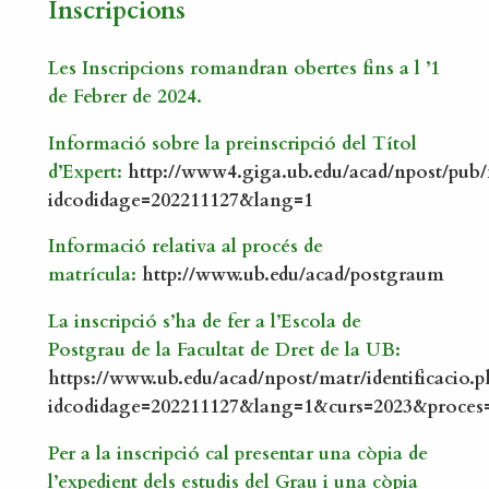
Inscripcions
Les Inscripcions romandran obertes fins a l ’1
de Febrer de 2024.
Informació sobre la preinscripció del Títol
d’Expert
:
http://www4.giga.ub.edu/acad/npost/pub/f
idcodidage=202211127&lang=1
Informació relativa al procés de
matrícula
:
http://www.ub.edu/acad/postgraum
La inscripció s’ha de fer a l’Escola de
Postgrau de la Facultat de Dret de la UB:
https://www.ub.edu/acad/npost/matr/identificacio.p
idcodidage=202211127&lang=1&curs=2023&proce
Per a la inscripció cal presentar una còpia de
l’expedient dels estudis del Grau i una còpia