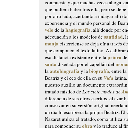
compuesta y que muchas veces ahoga, en
que pudiera haber tras ella, pero se debe
por otro lado, acertando a indagar allí do
experiencia y el mundo personal de Beatr
velo
hagiografía
de la
, allí donde por e
santidad
adecuación a los modelos de
, 
monja
cisterciense se deja oír a través de
que componen el texto latino. A calibrar 
priora
esa distancia existente entre la
de 
santa
monas
diseñada por el capellán del
autobiografía
biografía
la
y la
, entre la
Vida
Beatriz y el eco de ella en su
latina
nuestro auxilio un documento extraordina
Am
tratado místico de
Los siete modos de
diferencia de sus otros escritos, el azar 
conservar en su versión original neerlan
un día lo escribiera la propia Beatriz. El
Nazaret utiliza el tratado, como utiliza su
obra
para componer su
y lo traduce al fi