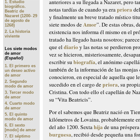
anteriores a su llegada a Nazaret, pero t
1.
Estudio
biográfico.
priora
notas tardías de cuando ya era
de
Beatriz de
y finalmente un breve tratado místico tit
Nazaret (1200- 29
de agosto de
Amor
siete modos de
”. De estas obras, d
1268)
existencia nos informa él mismo en el pró
2.
La historia
viviente
tratado ha llegado hasta nosotros; parece
diario
que el
y las notas se perdieron pro
Los siete modos
vez se hicieron, misteriosamente, desapa
de amor
(Español)
biografía
escribir su
, el anónimo capell
1.
El primero es
también de la información de las monjas 
un deseo activo
de amor
conocieron, en especial de aquella que l
2.
Segundo
priora
sucedido en el cargo de
, su prop
modo de amor
Cristina. Con todo ello el capellán de Na
3.
Tercer modo
de amor
su “Vita Beatricis”.
4.
Cuarto modo
de amor
Por el sabemos que Beatriz nació en Tien
5.
El quinto
kilómetros de Lovaina, probablemente e
modo de amor
6.
El sexto
hija
del año 1200. Sexta
de una prósper
[modo] de amor
burguesa
, recibió desde pequeña una f
7.
El séptimo