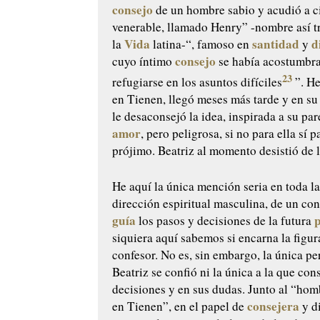
consejo
de un hombre sabio y acudió a c
venerable, llamado Henry” -nombre así t
Vida
santidad
d
la
latina-“, famoso en
y
consejo
cuyo íntimo
se había acostumbr
23
refugiarse en los asuntos difíciles
”. He
en Tienen, llegó meses más tarde y en s
le desaconsejó la idea, inspirada a su par
amor
, pero peligrosa, si no para ella sí p
prójimo. Beatriz al momento desistió de 
He aquí la única mención seria en toda l
dirección espiritual masculina, de un co
guía
los pasos y decisiones de la futura
siquiera aquí sabemos si encarna la figur
confesor. No es, sin embargo, la única pe
Beatriz se confió ni la única a la que con
decisiones y en sus dudas. Junto al “hom
consejera
en Tienen”, en el papel de
y d