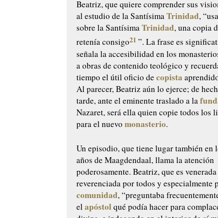
Beatriz, que quiere comprender sus visio
Trinidad
al estudio de la Santísima
, “us
Trinidad
sobre la Santísima
, una copia d
21
retenía consigo
”. La frase es significa
señala la accesibilidad en los monasterio
a obras de contenido teológico y recuer
copista
tiempo el útil oficio de
aprendido
Al parecer, Beatriz aún lo ejerce; de he
fund
tarde, ante el eminente traslado a la
Nazaret, será ella quien copie todos los l
monasterio
para el nuevo
.
Un episodio, que tiene lugar también en 
años de Maagdendaal, llama la atención
poderosamente. Beatriz, que es venerada
reverenciada por todos y especialmente 
comunidad
, “preguntaba frecuentement
apóstol
el
qué podía hacer para complace