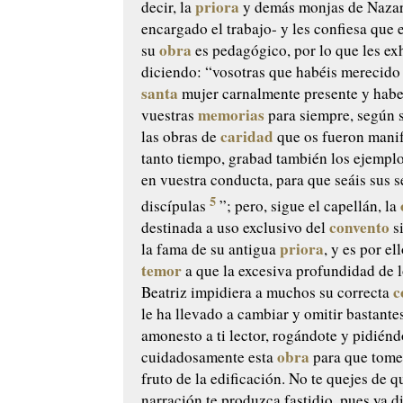
priora
decir, la
y demás monjas de Nazar
encargado el trabajo- y les confiesa que 
obra
su
es pedagógico, por lo que les ex
diciendo: “vosotras que habéis merecido 
santa
mujer carnalmente presente y habe
memorias
vuestras
para siempre, según s
caridad
las obras de
que os fueron manif
tanto tiempo, grabad también los ejempl
en vuestra conducta, para que seáis sus 
5
discípulas
”; pero, sigue el capellán, la
convento
destinada a uso exclusivo del
si
priora
la fama de su antigua
, y es por el
temor
a que la excesiva profundidad de l
c
Beatriz impidiera a muchos su correcta
le ha llevado a cambiar y omitir bastantes
amonesto a ti lector, rogándote y pidiénd
obra
cuidadosamente esta
para que tomes
fruto de la edificación. No te quejes de q
narración te produzca fastidio, pues ya d