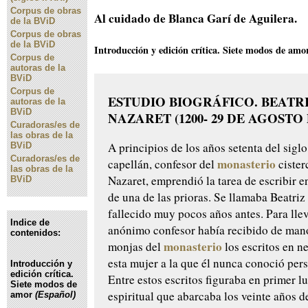
Corpus de obras
Al cuidado de Blanca Garí de Aguilera.
de la BViD
Corpus de obras
de la BViD
Introducción y edición crítica. Siete modos de am
Corpus de
autoras de la
BViD
Corpus de
ESTUDIO BIOGRÁFICO. BEATR
autoras de la
BViD
NAZARET (1200- 29 DE AGOSTO 
Curadoras/es de
las obras de la
A principios de los años setenta del siglo
BViD
Curadoras/es de
monasterio
capellán, confesor del
cister
las obras de la
Nazaret, emprendió la tarea de escribir en
BViD
de una de las prioras. Se llamaba Beatriz
fallecido muy pocos años antes. Para llev
Indice de
anónimo confesor había recibido de mano
contenidos:
monasterio
monjas del
los escritos en n
esta mujer a la que él nunca conoció per
Introducción y
edición crítica.
Entre estos escritos figuraba en primer l
Siete modos de
espiritual que abarcaba los veinte años d
amor
(Español)