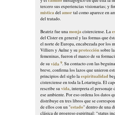
camino
y el
mistagógico en que ella la i
tercero sus experiencias visionarias; y f
mística
amor
del
tal como aparece en am
del tratado.
monja
e
Beatriz fue una
cisterciense. La
del Císter en general y las formas que és
el norte de Europa, encabezada por los 
protección
Villiers y Aulne y su
sobre la
femeninas, fueron el marco de su formac
9
vida
de su
. Su contacto con las beguina
breve, confirma los lazos que unieron es
espiritualidad
principios del siglo la
beg
cisterciense en toda la Lotaringia. El ca
vida
rescribe su
, interpreta el personaje 
ese ambiente. Por eso ordena los datos q
distribuye en tres libros que se correspo
estado
de ellos con un "
" dentro de una 
clásica de progreso espiritual: “
status i