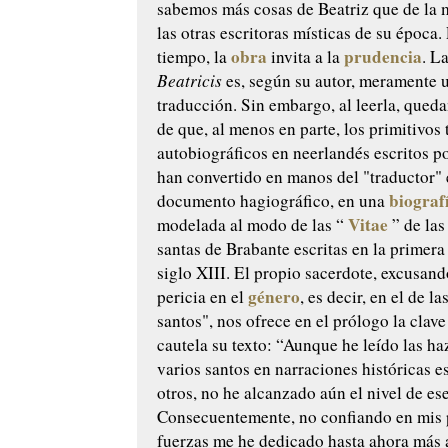
sabemos más cosas de Beatriz que de la 
las otras escritoras místicas de su época
obra
prudencia
tiempo, la
invita a la
. L
Beatricis
es, según su autor, meramente 
traducción. Sin embargo, al leerla, qued
de que, al menos en parte, los primitivos 
autobiográficos en neerlandés escritos po
han convertido en manos del "traductor"
biograf
documento hagiográfico, en una
Vitae
modelada al modo de las “
” de las
santas de Brabante escritas en la primera
siglo XIII. El propio sacerdote, excusand
género
pericia en el
, es decir, en el de l
santos", nos ofrece en el prólogo la clave
cautela su texto: “Aunque he leído las h
varios santos en narraciones históricas es
otros, no he alcanzado aún el nivel de es
Consecuentemente, no confiando en mis 
fuerzas me he dedicado hasta ahora más 