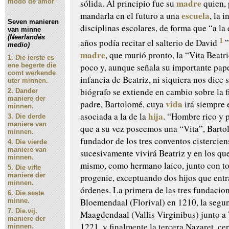
madre
sólida. Al principio fue su
quien,
modo de amor
escuela
mandarla en el futuro a una
, la 
Seven manieren
disciplinas escolares, de forma que “a la
van minne
(Neerlandés
1
años podía recitar el salterio de David
”
medio)
madre
, que murió pronto, la “Vita Beatr
1.
Die ierste es
ene begerte die
poco y, aunque señala su importante pape
comt werkende
infancia de Beatriz, ni siquiera nos dice 
uter minnen.
biógrafo se extiende en cambio sobre la f
2.
Dander
maniere der
vida
padre, Bartolomé, cuya
irá siempre 
minnen.
hija
asociada a la de la
. “Hombre rico y 
3.
Die derde
maniere van
que a su vez poseemos una “Vita”, Barto
minnen.
fundador de los tres conventos cistercien
4.
Die vierde
maniere van
sucesivamente vivirá Beatriz y en los que
minnen.
mismo, como hermano laico, junto con t
5.
Die vifte
maniere der
progenie, exceptuando dos hijos que entr
minnen.
órdenes. La primera de las tres fundacio
6.
Die seste
Bloemendaal (Florival) en 1210, la segu
minne.
7.
Die.vij.
Maagdendaal (Vallis Virginibus) junto a
maniere der
1221, y finalmente la tercera Nazaret, cer
minnen.