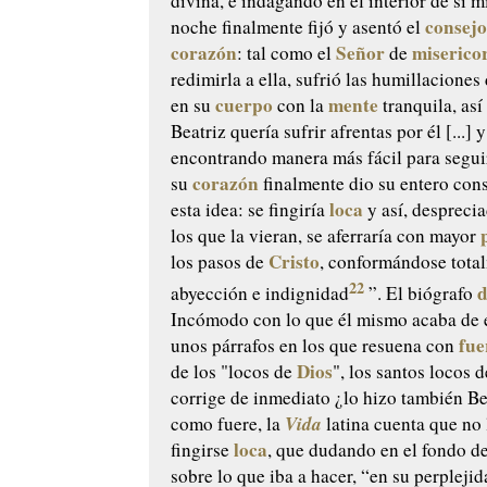
divina, e indagando en el interior de sí 
consej
noche finalmente fijó y asentó el
corazón
Señor
miserico
: tal como el
de
redimirla a ella, sufrió las humillaciones
cuerpo
mente
en su
con la
tranquila, así
Beatriz quería sufrir afrentas por él [...] 
encontrando manera más fácil para segui
corazón
su
finalmente dio su entero con
loca
esta idea: se fingiría
y así, despreci
los que la vieran, se aferraría con mayor
Cristo
los pasos de
, conformándose total
22
abyección e indignidad
”. El biógrafo
Incómodo con lo que él mismo acaba de 
fue
unos párrafos en los que resuena con
Dios
de los "locos de
", los santos locos d
corrige de inmediato ¿lo hizo también Be
Vida
como fuere, la
latina cuenta que no 
loca
fingirse
, que dudando en el fondo d
sobre lo que iba a hacer, “en su perpleji