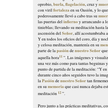
burla
flagelación
muer
oprobio,
,
, cruz y
fortaleza
con viril
en su Oasión, y lo qu
muer
poderosamente llevó a cabo tras su
infierno
las puertas del
y arrancando a lo
tinieblas; llevando su meditación hasta l
Señor
ascensión del
, allí acostumbraba a
Y en todos los oficios del coro, día y no
men
y celosa meditación, mantenía en su
pasión
nuestro Señor
parte de la
de
que 
11
aquella hora
”. Las imágenes y visuali
una vez más como para tantas beguinas y
punto de partida de la meditación: “Y en
durante cinco años seguidos tuvo la ima
Pasión
nuestro Señor
la
de
tan firmeme
memoria
en su
que casi nunca dejaba es
12
meditación
”.
Pero junto a las prácticas meditativas, 