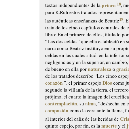
18
priora
textos independientes de la
, m
para K.Ruh estos tratados representan en
19
las auténticas enseñanzas de Beatriz
. 
trata de los cinco capítulos centrales de
libro: En el primero de ellos, titulado por
“Las dos celdas” que ella estableció en 
narra como Beatriz instituyó en su propi
celdas en las cuales situó, en la inferior
negligencias y en la superior, en cambio,
naturaleza
graci
de bueno en ella por
o
de los tratados describe “Los cinco espej
corazón
Dios
”, el primer espejo
como ju
segundo la villanía de la tierra, el tercer
prójimo, el cuarto la imagen del crucific
contemplación
alma
, su
, “deshecha en 
compasión
como la cera ante la llama, f
Cri
al interior del caliz de las heridas de
muerte
j
quinto espejo, por fin, es la
y el