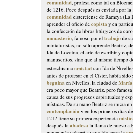
comunidad
, profesa como tal en Bloeme
de 1216. Poco después es enviada por la
comunidad
cisterciense de Rameya (La
copista
aprender el oficio de
y en particu
la confección de libros litúrgicos de coro
monasterio
trabajo
, famoso por el
de su
miniaturistas, no sólo aprende Beatriz, d
Ida de Lovaina, el arte de escribir y copi
manuscritos, sino que al mismo tiempo d
amistad
estrechísima
con Ida de Nivelle
antes de profesar en el Císter, había sido
beguina
María
en Nivelles, la ciudad de
era poco mayor que Beatriz, pero famosa
causa de sus progresos espirituales y exp
místicas. De su mano Beatriz se inicia en
contemplación
y en los primeros días d
místic
1217 tiene su primera experiencia
abadesa
después la
la llama de nuevo a
am
nunca más volverá a ver a Ida, pero la