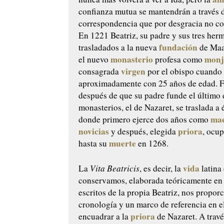
confianza mutua se mantendrán a través 
correspondencia que por desgracia no c
En 1221 Beatriz, su padre y sus tres her
fundación
trasladados a la nueva
de Maa
monasterio
monj
el nuevo
profesa como
virgen
consagrada
por el obispo cuando
aproximadamente con 25 años de edad. F
después de que su padre funde el último d
monasterios, el de Nazaret, se traslada a 
mae
donde primero ejerce dos años como
novicias
priora
y después, elegida
, ocu
muerte
hasta su
en 1268.
vida
La
Vita Beatricis
, es decir, la
latina
conservamos, elaborada teóricamente en
escritos de la propia Beatriz, nos propor
cronología y un marco de referencia en e
priora
encuadrar a la
de Nazaret. A travé