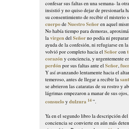
confesar sus faltas en una semana- la otr
insistió y no quiso dejar de presionarla h
su consentimiento de recibir el misterio s
cuerpo
Nuestro Señor
de
en aquel mis
No había tiempo para demoras, aproximá
virgen
Señor
la
del
no podía ni preparar
ayuda de la confesión, ni refugiarse en la
Señor
volvió por completo hacia el
con
corazón
y conciencia, y urgentemente e
perdón
Señor
fue
por sus faltas ante el
,
Y así avanzando lentamente hacia el alta
san
temeroso, antes de llegar a recibir la
se abrieron las cataratas de su rostro y 
lágrimas empezaron a manar de sus ojos,
14
consuelo
dulzura
y
”.
Ya en el segundo libro la descripción de
conciencia se convierte en aún más deten