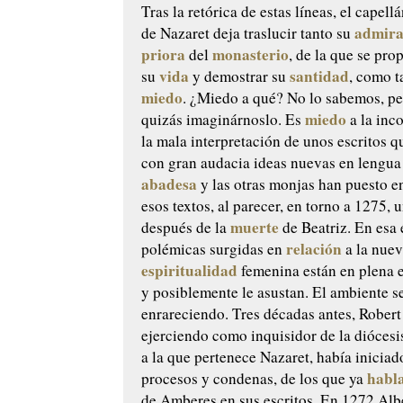
Tras la retórica de estas líneas, el capell
admira
de Nazaret deja traslucir tanto su
priora
monasterio
del
, de la que se pro
vida
santidad
su
y demostrar su
, como 
miedo
. ¿Miedo a qué? No lo sabemos, p
miedo
quizás imaginárnoslo. Es
a la inc
la mala interpretación de unos escritos 
con gran audacia ideas nuevas en lengua
abadesa
y las otras monjas han puesto e
esos textos, al parecer, en torno a 1275, 
muerte
después de la
de Beatriz. En esa 
relación
polémicas surgidas en
a la nue
espiritualidad
femenina están en plena 
y posiblemente le asustan. El ambiente s
enrareciendo. Tres décadas antes, Rober
ejerciendo como inquisidor de la diócesi
a la que pertenece Nazaret, había iniciad
habl
procesos y condenas, de los que ya
de Amberes en sus escritos. En 1272 Al