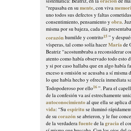
oración
sistemática: Beatriz, en la
de mai
mente
memor
“repasaba en su
, con viva
uno todos sus defectos y faltas cometidas
obra
consentimiento, pensamiento y
. Ju
misma por su bajeza, cada día presentab
15
corazón
humilde y contrito
” y después
María
vísperas, tal como solía hacer
de 
Beatriz “acostumbraba a reconsiderar co
atento como había observado todo esto du
y si por caso hallaba que en algo había f
exceso u omisión se acusaba a sí misma 
lo que había hecho y ofrecía inmediata sa
16
Todopoderoso por ello
”. Para el capell
de la confesión va así estrechamente unid
autoconocimiento
al que ella se aplica 
vida
espíritu
: “Su
se iluminó rápidament
corazón
de su
se abrieron, y le fue conc
fuente
gracia
de la verdadera
de la
el co
sí misma que buscaba. Con los ojos del 