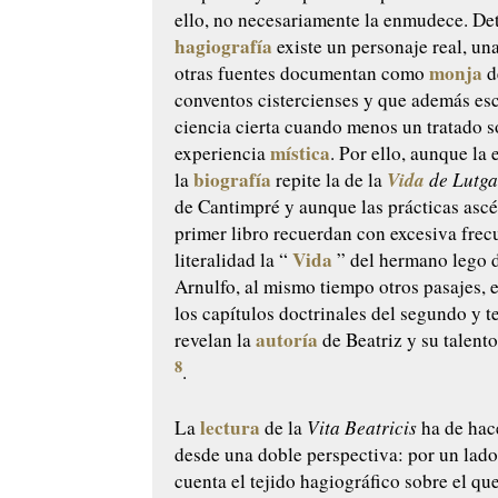
ello, no necesariamente la enmudece. Det
hagiografía
existe un personaje real, un
monja
otras fuentes documentan como
d
conventos cistercienses y que además esc
ciencia cierta cuando menos un tratado s
mística
experiencia
. Por ello, aunque la 
biografía
Vida
la
repite la de la
de Lutga
de Cantimpré y aunque las prácticas ascé
primer libro recuerdan con excesiva frec
Vida
literalidad la “
” del hermano lego d
Arnulfo, al mismo tiempo otros pasajes, 
los capítulos doctrinales del segundo y te
autoría
revelan la
de Beatriz y su talent
8
.
lectura
La
de la
Vita Beatricis
ha de hac
desde una doble perspectiva: por un lado
cuenta el tejido hagiográfico sobre el que