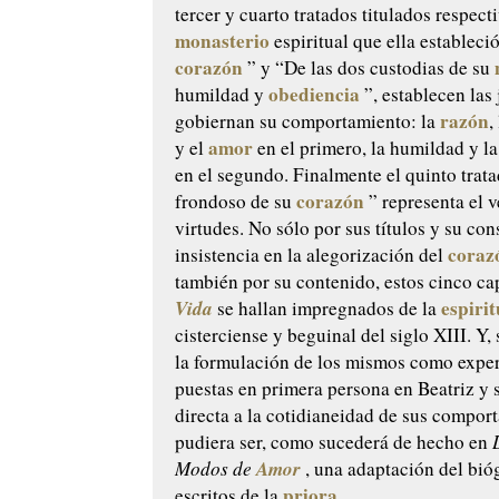
tercer y cuarto tratados titulados respec
monasterio
espiritual que ella estableci
corazón
” y “De las dos custodias de su
obediencia
humildad y
”, establecen las
razón
gobiernan su comportamiento: la
,
amor
y el
en el primero, la humildad y l
en el segundo. Finalmente el quinto trata
corazón
frondoso de su
” representa el v
virtudes. No sólo por sus títulos y su con
coraz
insistencia en la alegorización del
también por su contenido, estos cinco cap
Vida
espiri
se hallan impregnados de la
cisterciense y beguinal del siglo XIII. Y,
la formulación de los mismos como exper
puestas en primera persona en Beatriz y 
directa a la cotidianeidad de sus compo
pudiera ser, como sucederá de hecho en
Amor
Modos de
, una adaptación del bió
priora
escritos de la
.