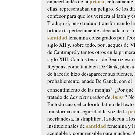
priora
en neerlandés de la
, celosamente
ellas, representaban un peligro. Se los di
confesor para que los vertiera al latín y é
Tradujo sí, pero tradujo transformando l
ortodoxia perfectamente adecuada a los 
santidad
femenina consagrados por Teod
siglo XII y, sobre todo, por Jacques de 
de Cantimpré y tantos otros en la primer
siglo XIII. Con los textos de Beatriz esc
Reypens, como también De Gank, piensa
de hacerlo hizo desaparecer sus fuentes, 
probablemente, añade De Ganck, con el
7
consentimiento de las monjas
. ¿Por qué
Amor
tratado de
Los siete modos de
? No
En todo caso, el colorido latino del texto
pr
transforma con seguridad la voz de la
neerlandesa, la simplifica, la adecua a l
santidad
institucionales de
femenina y l
aceptable y comprensible para muchos. 