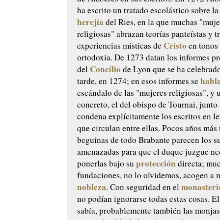
ha escrito un tratado escolástico sobre l
herejía
del Ries, en la que muchas "muje
religiosas" abrazan teorías panteístas y 
Cristo
experiencias místicas de
en tonos
ortodoxia. De 1273 datan los informes pr
Concilio
del
de Lyon que se ha celebrad
habl
tarde, en 1274; en esos informes se
escándalo de las "mujeres religiosas", y 
concreto, el del obispo de Tournai, junto
condena explícitamente los escritos en l
que circulan entre ellas. Pocos años más 
beguinas de todo Brabante parecen los s
amenazadas para que el duque juzgue ne
protección
ponerlas bajo su
directa; mu
fundaciones, no lo olvidemos, acogen a m
nobleza
monasteri
. Con seguridad en el
no podían ignorarse todas estas cosas. El
sabía, probablemente también las monjas.