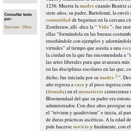
madre
1236. Muerta la
cuando Beatriz c
siete años, su padre, Bartolomé, la envió 
Consultar texto
comunidad
de beguinas en la cercana c
por:
Vida
Zoutleeuw, allí -dice la “
”- fue ins
Seccion
:
Obra
ellas “formándola en las buenas costumb
enseñándole con ejemplos y adornándol
esc
virtudes” al tiempo que asistía a una
la ciudad en la que fue encomendada a “
las artes liberales para que avanzara má
en las disciplinas escolares en las que,
2
madre
dicho, fue iniciada por su
”. Des
casa
año regresa a
y al poco ingresa co
donada
monasterio
(
) en el
cisterciense 
Bloemendaal del que su padre era enton
administrador. Con diez años prosigue s
el “trivium y quadrivium” e inicia, al pa
de duras prácticas ascéticas. A la edad d
novicia
pide hacerse
y finalmente, con el