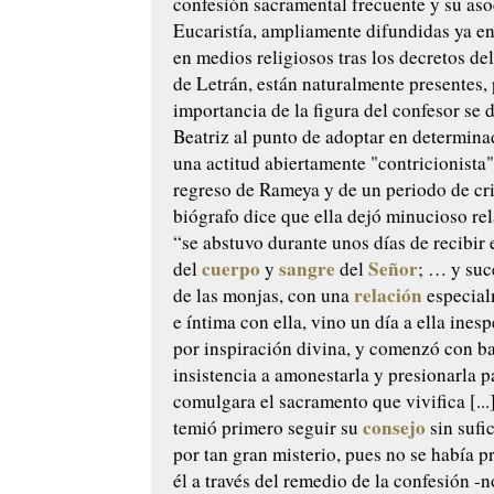
confesión sacramental frecuente y su aso
Eucaristía, ampliamente difundidas ya en 
en medios religiosos tras los decretos de
de Letrán, están naturalmente presentes, 
importancia de la figura del confesor se 
Beatriz al punto de adoptar en determi
una actitud abiertamente "contricionista":
regreso de Rameya y de un periodo de cri
biógrafo dice que ella dejó minucioso rel
“se abstuvo durante unos días de recibir
cuerpo
sangre
Señor
del
y
del
; … y suc
relación
de las monjas, con una
especial
e íntima con ella, vino un día a ella ine
por inspiración divina, y comenzó con b
insistencia a amonestarla y presionarla p
comulgara el sacramento que vivifica [...
consejo
temió primero seguir su
sin sufi
por tan gran misterio, pues no se había 
él a través del remedio de la confesión -n