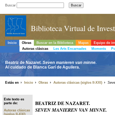
Buscar
Biblioteca Virtual de Inve
Inicio
Obras
Buscar en la Biblioteca
Mapas
Equipo de in
Autoras clásicas
Les Arts Encarnades
Moments
Po
Beatriz de Nazaret.
Seven manieren van minne.
Al cuidado de Blanca Garí de Aguilera.
Estás en
Inicio
Obras
Autoras clásicas (siglos II-XXI)
Seve
Este texto es
BEATRIZ DE NAZARET.
parte de:
SEVEN MANIEREN VAN MINNE.
Autoras clásicas
(siglos II-XXI)