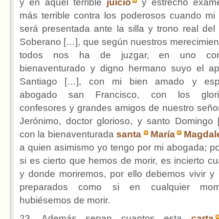
y en aquel terrible
juicio
y estrecho exam
más terrible contra los poderosos cuando mi
será presentada ante la silla y trono real del
Soberano […], que según nuestros merecimien
todos nos ha de juzgar, en uno co
bienaventurado y digno hermano suyo el ap
Santiago […], con mi bien amado y espe
abogado san Francisco, con los glori
confesores y grandes amigos de nuestro seño
Jerónimo, doctor glorioso, y santo Domingo [.
con la bienaventurada
santa
María
Magdal
a quien asimismo yo tengo por mi abogada; p
si es cierto que hemos de morir, es incierto c
y donde moriremos, por ello debemos vivir y 
preparados como si en cualquier mom
hubiésemos de morir.
23. Además sepan cuantos esta
carta