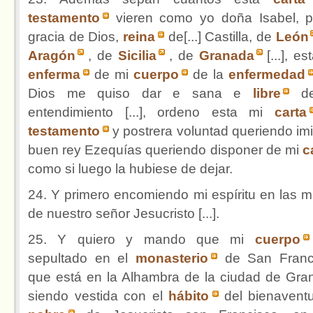
testamento
vieren como yo doña Isabel, p
gracia de Dios,
reina
de[...] Castilla, de
León
Aragón
, de
Sicilia
, de
Granada
[...], e
enferma
de mi
cuerpo
de la
enfermedad
Dios me quiso dar e sana e
libre
d
entendimiento [...], ordeno esta mi
carta
testamento
y postrera voluntad queriendo imit
buen rey Ezequías queriendo disponer de mi
c
como si luego la hubiese de dejar.
24. Y primero encomiendo mi espíritu en las 
de nuestro señor Jesucristo [...].
25. Y quiero y mando que mi
cuerpo
sepultado en el
monasterio
de San Franc
que está en la Alhambra de la ciudad de Gra
siendo vestida con el
hábito
del bienavent