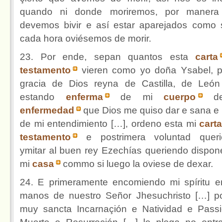
quando ni donde moriremos, por manera
devemos bivir e así estar aparejados como 
cada hora oviésemos de morir.
23. Por ende, sepan quantos esta
carta
testamento
vieren como yo doña Ysabel, p
gracia de Dios reyna de Castilla, de León
estando
enferma
de mi
cuerpo
d
enfermedad
que Dios me quiso dar e sana e
de mi entendimiento […], ordeno esta mi
cart
testamento
e postrimera voluntad quer
ymitar al buen rey Ezechías queriendo dispon
mi
casa
commo si luego la oviese de dexar.
24. E primeramente encomiendo mi spíritu e
manos de nuestro Señor Jhesuchristo […] p
muy sancta Incarnaçión e Natividad e Pass