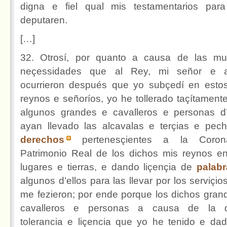
digna e fiel qual mis testamentarios para
deputaren.
[…]
32. Otrosí, por quanto a causa de las m
neçessidades que al Rey, mi señor e 
ocurrieron después que yo subçedí en esto
reynos e señoríos, yo he tollerado taçítament
algunos grandes e cavalleros e personas d’
ayan llevado las alcavalas e terçias e pec
derechos
pertenesçientes a la Coro
Patrimonio Real de los dichos mis reynos e
lugares e tierras, e dando liçençia de
palabr
algunos d’ellos para las llevar por los serviçio
me fezieron; por ende porque los dichos gran
cavalleros e personas a causa de la d
tolerancia e liçencia que yo he tenido e da