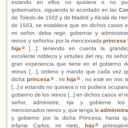
estando en ellos no quisiera o no pud
gobernarlos, siguiendo lo acordado en las
Cor
de Toledo de 1502 y de Madrid y Alcalá de He
de 1503, se establece que en dichos casos el
mi señor, deba regir, gobernar y administra
reinos y señoríos por la mencionada
princesa
hija
[…]; teniendo en cuenta la grande
excelente nobleza y virtudes del rey, mi señor,
gran experiencia que tiene en el gobierno d
reinos […]; ordeno y mando que cada vez q
dicha
princesa
, mi
hija
, no esté en mis r
[...] o estando no quisiera o no pudiera ocupars
gobierno de los reinos [...] en dichos casos el r
señor, administre, rija y gobierne los
mencionados reinos y, que tenga la
administr
y gobierno por la dicha Princesa, hasta q
infante Carlos, mi nieto,
hijo
primogén