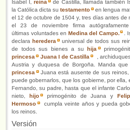
Isabel I,
reina
de Castilla, llamada también I
la Católica dicta su
testamento
en lengua ma
el 12 de octubre de 1504 y, tres días antes de m
el 23 de noviembre firma autógrafament
últimas voluntades en
Medina del Campo.
. 
declara
heredera
universal de todos sus rei
de todos sus bienes a su
hija
primogénit
princesa
Juana I de Castilla
, archiduque
Austria y duquesa de Borgoña. Manda que 
princesa
Juana está ausente de sus reinos,
puede gobernarlos, que los gobierne, por ella, e
Fernando, su padre, hasta que el infante Carlo
nieto,
hijo
primogénito de Juana y
Feli
Hermoso
cumpla veinte años y pueda gob
los reinos.
Versión