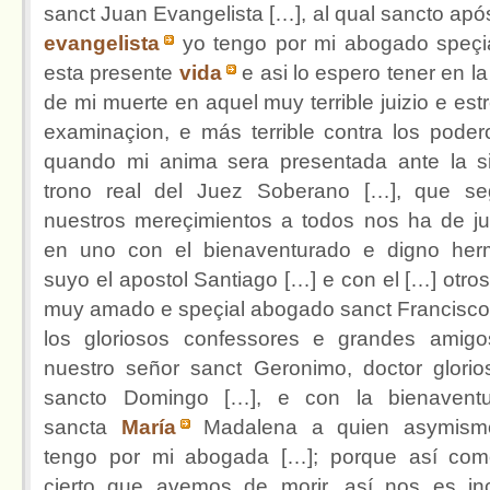
sanct Juan Evangelista […], al qual sancto após
evangelista
yo tengo por mi abogado speçi
esta presente
vida
e asi lo espero tener en l
de mi muerte en aquel muy terrible juizio e est
examinaçion, e más terrible contra los poder
quando mi anima sera presentada ante la si
trono real del Juez Soberano […], que s
nuestros mereçimientos a todos nos ha de ju
en uno con el bienaventurado e digno he
suyo el apostol Santiago […] e con el […] otros
muy amado e speçial abogado sanct Francisco
los gloriosos confessores e grandes amig
nuestro señor sanct Geronimo, doctor glorio
sancto Domingo […], e con la bienavent
sancta
María
Madalena a quien asymism
tengo por mi abogada […]; porque así co
çierto que avemos de morir, así nos es inc