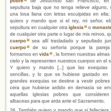
pobre
de Jesucristo san Francisco, e
sepultura baja que no tenga relieve alguno, 
una losa llana con letras esculpidas en ella;
quiero y mando que si el rey, mi señor, eli
sepultura en cualquier otra
iglesia
o
monaste
de cualquier otra parte o lugar de mis reinos, q
cuerpo
sea allí trasladado y sepultado jun
cuerpo
de su señoría porque la pareja
formamos en
vida
, la formen nuestras almas 
cielo y la representen nuestros cuerpos en el s
Y quiero y mando [...] que las exequias
sencillas, y lo que se hubiese gastado en
grandes exequias se destine a vestir pobres 
cera que hubiese ardido en demasía se en
aquellas iglesias pobres que considere
albaceas para que arda ante el Sacramento.
26. También quiero y mando que si falleciera 