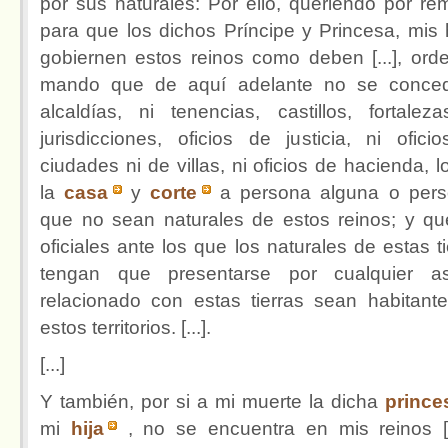
por sus naturales: Por ello, queriendo por re
para que los dichos Príncipe y Princesa, mis h
gobiernen estos reinos como deben [...], ord
mando que de aquí adelante no se conce
alcaldías, ni tenencias, castillos, fortaleza
jurisdicciones, oficios de justicia, ni ofici
ciudades ni de villas, ni oficios de hacienda, l
la
casa
y
corte
a persona alguna o per
que no sean naturales de estos reinos; y qu
oficiales ante los que los naturales de estas ti
tengan que presentarse por cualquier a
relacionado con estas tierras sean habitant
estos territorios. [...].
[...]
Y también, por si a mi muerte la dicha
prince
mi
hija
, no se encuentra en mis reinos [.