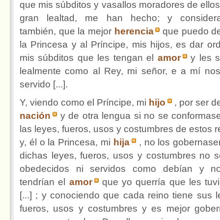
que mis súbditos y vasallos moradores de ellos
gran lealtad, me han hecho; y consider
también, que la mejor
herencia
que puedo de
la Princesa y al Príncipe, mis hijos, es dar or
mis súbditos que les tengan el
amor
y les s
lealmente como al Rey, mi señor, e a mí no
servido [...].
Y, viendo como el Príncipe, mi
hijo
, por ser d
nación
y de otra lengua si no se conformas
las leyes, fueros, usos y costumbres de estos r
y, él o la Princesa, mi
hija
, no los gobernase
dichas leyes, fueros, usos y costumbres no s
obedecidos ni servidos como debían y n
tendrían el
amor
que yo querría que les tuv
[...] ; y conociendo que cada reino tiene sus l
fueros, usos y costumbres y es mejor gobe