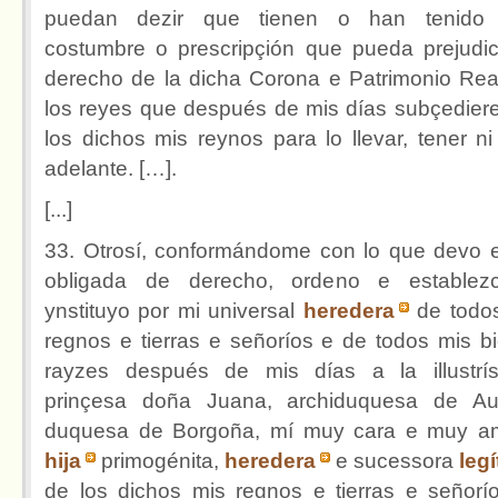
puedan dezir que tienen o han tenido 
costumbre o prescripçión que pueda prejudic
derecho de la dicha Corona e Patrimonio Rea
los reyes que después de mis días subçedier
los dichos mis reynos para lo llevar, tener ni
adelante. […].
[...]
33. Otrosí, conformándome con lo que devo 
obligada de derecho, ordeno e establez
ynstituyo por mi universal
heredera
de todo
regnos e tierras e señoríos e de todos mis b
rayzes después de mis días a la illustrí
prinçesa doña Juana, archiduquesa de Aus
duquesa de Borgoña, mí muy cara e muy 
hija
primogénita,
heredera
e sucessora
leg
de los dichos mis regnos e tierras e señorío