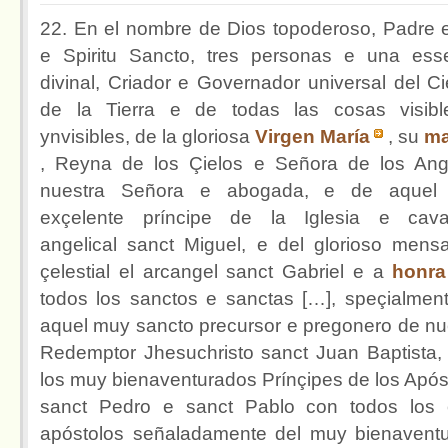
22. En el nombre de Dios topoderoso, Padre e
e Spiritu Sancto, tres personas e una ess
divinal, Criador e Governador universal del Ci
de la Tierra e de todas las cosas visib
ynvisibles, de la gloriosa
Virgen María
, su
ma
, Reyna de los Çielos e Señora de los Ang
nuestra Señora e abogada, e de aquel
exçelente príncipe de la Iglesia e caval
angelical sanct Miguel, e del glorioso mens
çelestial el arcangel sanct Gabriel e a
honra
todos los sanctos e sanctas […], speçialmen
aquel muy sancto precursor e pregonero de nu
Redemptor Jhesuchristo sanct Juan Baptista,
los muy bienaventurados Prínçipes de los Após
sanct Pedro e sanct Pablo con todos los 
apóstolos señaladamente del muy bienavent