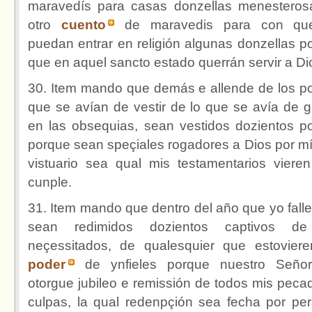
maravedís para casas donzellas menesteros
otro
cuento
de maravedis para con qu
puedan entrar en religión algunas donzellas p
que en aquel sancto estado querrán servir a Di
30. Item mando que demás e allende de los p
que se avían de vestir de lo que se avía de g
en las obsequias, sean vestidos dozientos p
porque sean speçiales rogadores a Dios por mí,
vistuario sea qual mis testamentarios viere
cunple.
31. Item mando que dentro del año que yo falle
sean redimidos dozientos captivos de
neçessitados, de qualesquier que estovier
poder
de ynfieles porque nuestro Seño
otorgue jubileo e remissión de todos mis peca
culpas, la qual redenpçión sea fecha por pe