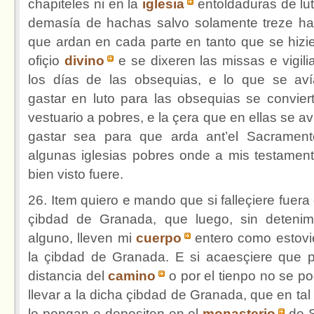
chapiteles ni en la
iglesia
entoldaduras de lut
demasía de hachas salvo solamente treze h
que ardan en cada parte en tanto que se hizie
ofiçio
divino
e se dixeren las missas e vigili
los días de las obsequias, e lo que se av
gastar en luto para las obsequias se convier
vestuario a pobres, e la çera que en ellas se av
gastar sea para que arda ant’el Sacramen
algunas iglesias pobres onde a mis testament
bien visto fuere.
26. Item quiero e mando que si falleçiere fuera 
çibdad de Granada, que luego, sin detenim
alguno, lleven mi
cuerpo
entero como estovi
la çibdad de Granada. E si acaesçiere que p
distancia del
camino
o por el tienpo no se po
llevar a la dicha çibdad de Granada, que en tal
lo pongan e depositen en el
monasterio
de 