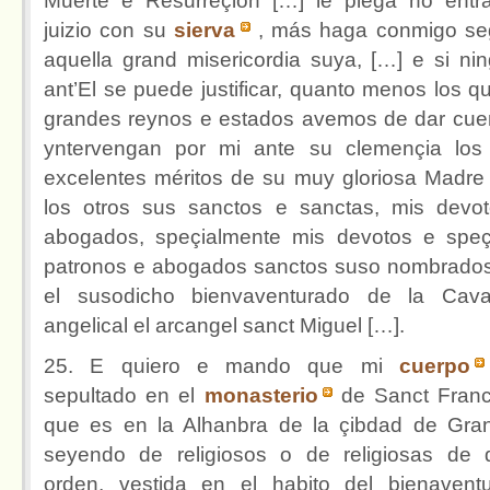
Muerte e Resurreçión […] le plega no entr
juizio con su
sierva
, más haga conmigo s
aquella grand misericordia suya, […] e si ni
ant’El se puede justificar, quanto menos los q
grandes reynos e estados avemos de dar cue
yntervengan por mi ante su clemençia lo
excelentes méritos de su muy gloriosa Madre
los otros sus sanctos e sanctas, mis devo
abogados, speçialmente mis devotos e speç
patronos e abogados sanctos suso nombrado
el susodicho bienvaventurado de la Caval
angelical el arcangel sanct Miguel […].
25. E quiero e mando que mi
cuerpo
sepultado en el
monasterio
de Sanct Franc
que es en la Alhanbra de la çibdad de Gra
seyendo de religiosos o de religiosas de 
orden, vestida en el habito del bienavent