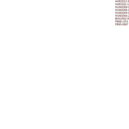
HAR2012-3
HAR2011-1
HUM2009-1
HUM2006-1
HUM2005-0
HUM2004-2
BHA2002-0
PB98-1251
PB95-0897