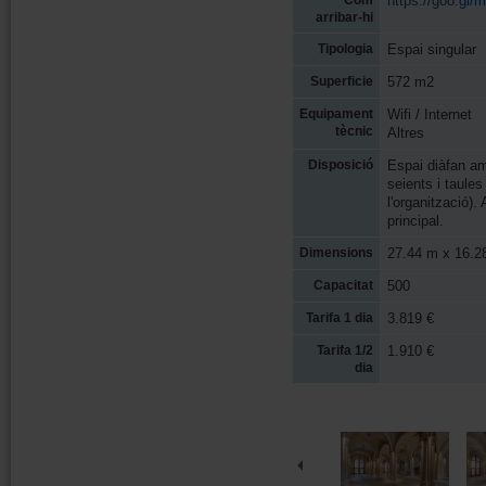
Com
https://goo.gl/
arribar-hi
Tipologia
Espai singular
Superficie
572 m2
Equipament
Wifi / Internet
tècnic
Altres
Disposició
Espai diàfan am
seients i taule
l'organització).
principal.
Dimensions
27.44 m x 16.2
Capacitat
500
Tarifa 1 dia
3.819 €
Tarifa 1/2
1.910 €
dia