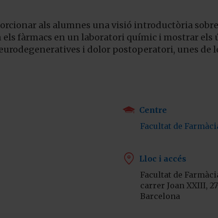
oporcionar als alumnes una visió introductòria sobr
 els fàrmacs en un laboratori químic i mostrar els 
urodegeneratives i dolor postoperatori, unes de l

Centre
Facultat de Farmàcia

Lloc i accés
Facultat de Farmàcia
carrer Joan XXIII, 27
Barcelona