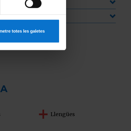
etre totes les galetes
SA
s
Llengües