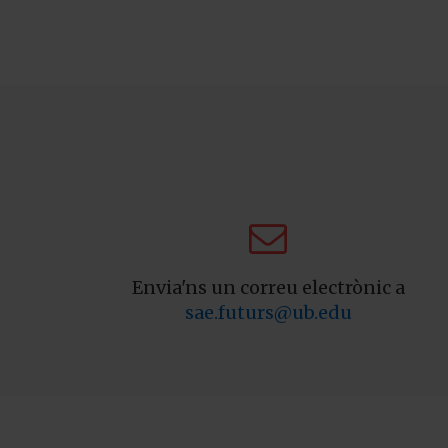

Envia'ns un correu electrònic a
sae.futurs@ub.edu