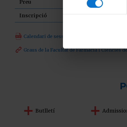
Preu
Inscripció

Calendari de sessions i centres inscrits.

Graus de la Facultat de Farmàcia i Ciències d
P
Butlletí
Admissio