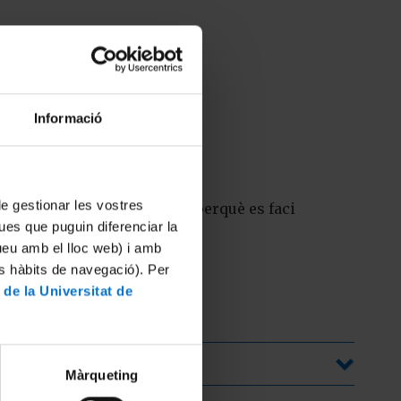
26 de 10 a 13 hores.
Informació
e batxillerat.
es.
 de gestionar les vostres
im de 5 alumnes
inscrits perquè es faci
ues que puguin diferenciar la
tueu amb el lloc web) i amb
es hàbits de navegació). Per
 de la Universitat de
Màrqueting