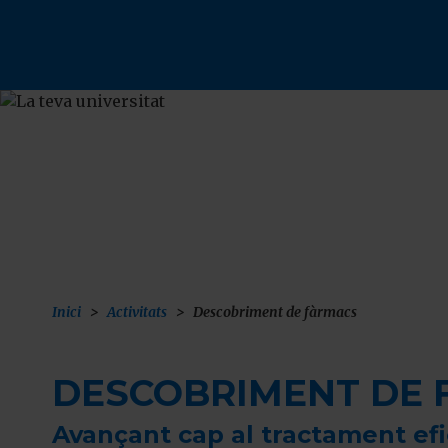
Vés
al
contingut
F
Inici
Activitats
Descobriment de fàrmacs
DESCOBRIMENT DE 
Avançant cap al tractament efi