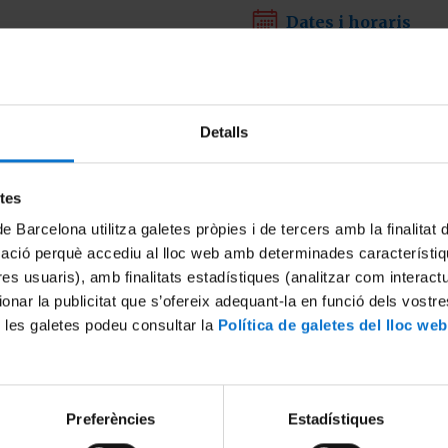

Dates i horaris
10 i 17 d'abril de 20
Detalls

Adreçat a
Alumnes de 1r i 2n d
etes
Capacitat: 60 alumn
de Barcelona utilitza galetes pròpies i de tercers amb la finalitat
Es requereix un
mín
mació perquè accediu al lloc web amb determinades característiq
l'activitat.
tres usuaris), amb finalitats estadístiques (analitzar com interac
ionar la publicitat que s’ofereix adequant-la en funció dels vostr
 les galetes podeu consultar la
Política de galetes del lloc web
Preferències
Estadístiques