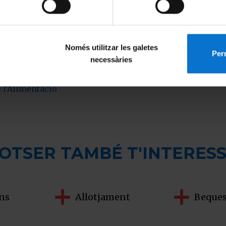
Només utilitzar les galetes
Perm
necessàries
e l'Alimentació
OTSER TAMBÉ T'INTERES
ns
Allotjament
Beque