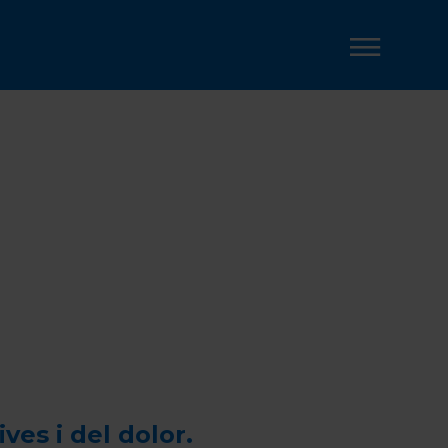
TS
es i del dolor.