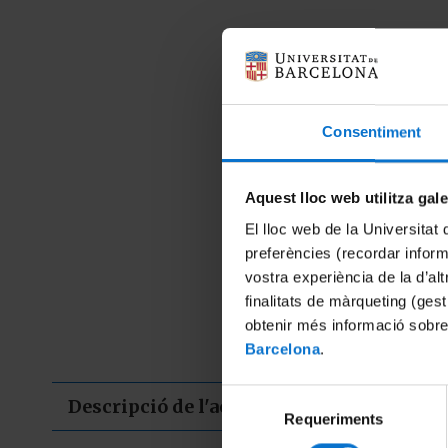
Consentiment
Aquest lloc web utilitza gal
El lloc web de la Universitat 
preferències (recordar infor
vostra experiència de la d’al
finalitats de màrqueting (gest
obtenir més informació sobre
Barcelona
.
Selecció
Descripció de l'activitat
Requeriments
de
consentiment