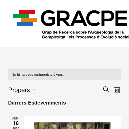
Vés
al
contingut
No hi ha esdeveniments pròxims.
Propers
Navegació
Naveg
Cerca
Llista
visual
de
Selecciona
Darrers Esdeveniments
i
visual
una
cerca
Esdev
data.
d'Esdevenim
ABR.
16
2026