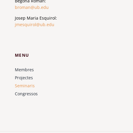
Begoña Román:
broman@ub.edu
Josep Maria Esquirol:
jmesquirol@ub.edu
MENU
Membres
Projectes
Seminaris
Congressos