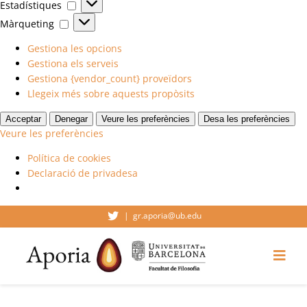
Estadístiques
Estadístiques
Màrqueting
Màrqueting
Gestiona les opcions
Gestiona els serveis
Gestiona {vendor_count} proveïdors
Llegeix més sobre aquests propòsits
Acceptar
Denegar
Veure les preferències
Desa les preferències
Veure les preferències
Política de cookies
Declaració de privadesa
Skip
|
gr.aporia@ub.edu
to
content
Togg
Navi
Inici