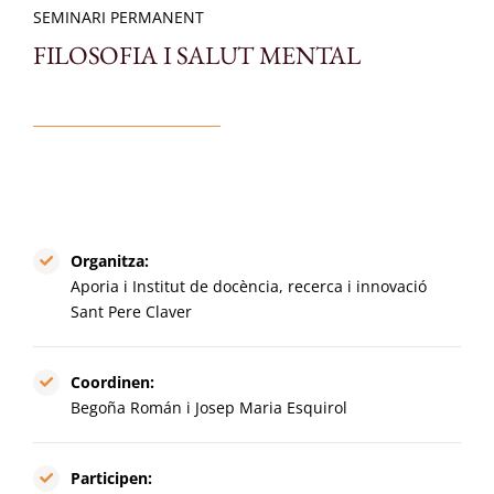
SEMINARI PERMANENT
FILOSOFIA I SALUT MENTAL
Membres
Projectes
Seminaris
Organitza:
Congressos
Aporia i Institut de docència, recerca i innovació
Sant Pere Claver
CAT
Coordinen:
Begoña Román i Josep Maria Esquirol
Participen: