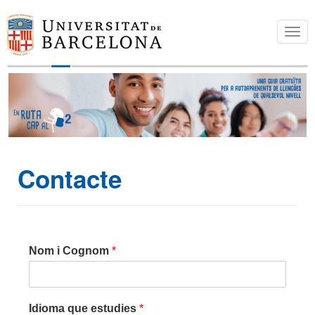
T
o
g
g
l
e
n
a
Contacte
v
i
g
a
t
Nom i Cognom
*
i
o
n
Idioma que estudies
*