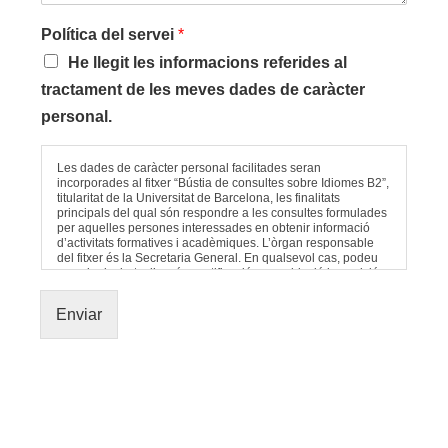
Política del servei
*
He llegit les informacions referides al
tractament de les meves dades de caràcter
personal.
Les dades de caràcter personal facilitades seran
incorporades al fitxer “Bústia de consultes sobre Idiomes B2”,
titularitat de la Universitat de Barcelona, les finalitats
principals del qual són respondre a les consultes formulades
per aquelles persones interessades en obtenir informació
d’activitats formatives i acadèmiques. L’òrgan responsable
del fitxer és la Secretaria General. En qualsevol cas, podeu
exercir els drets d’accés, rectificació, cancel·lació i oposició
mitjançant una comunicació escrita, adjuntant fotocòpia del
DNI o altre document identificatiu, dirigida a la Secretaria
Enviar
General de la Universitat de Barcelona, Gran Via de les Corts
Catalanes 585, 08007 Barcelona, o mitjançant correu
electrònic a la següent adreça:
secretaria.general@ub.edu
.