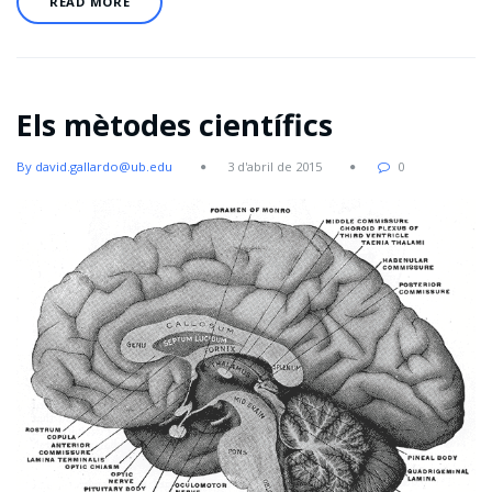
READ MORE
Els mètodes científics
By david.gallardo@ub.edu
3 d'abril de 2015
0