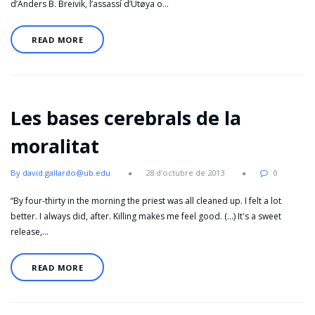
d’Anders B. Breivik, l’assassí d’Utøya o…
READ MORE
Les bases cerebrals de la
moralitat
By david.gallardo@ub.edu
28 d'octubre de 2013
0
“By four-thirty in the morning the priest was all cleaned up. I felt a lot
better. I always did, after. Killing makes me feel good. (…) It's a sweet
release,…
READ MORE