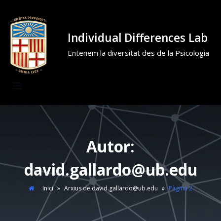
Individual Differences Lab
Entenem la diversitat des de la Psicologia
Autor:
david.gallardo@ub.edu
Inici
»
Arxius de david.gallardo@ub.edu
»
Pàgina 2