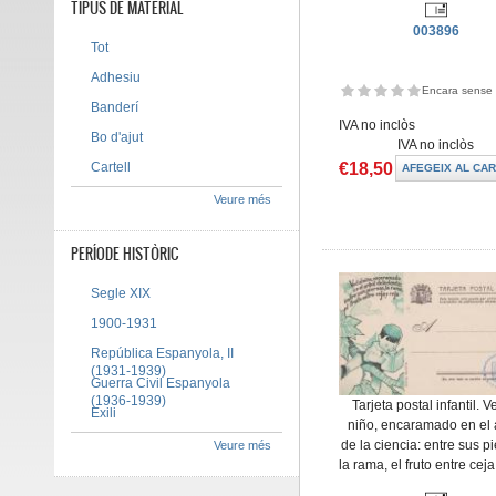
TIPUS DE MATERIAL
003896
Tot
Adhesiu
Encara sense 
Banderí
IVA no inclòs
Bo d'ajut
IVA no inclòs
€18,50
Cartell
Veure més
PERÍODE HISTÒRIC
Segle XIX
1900-1931
República Espanyola, II
(1931-1939)
Guerra Civil Espanyola
(1936-1939)
Tarjeta postal infantil. V
Exili
niño, encaramado en el 
de la ciencia: entre sus p
Veure més
la rama, el fruto entre ceja