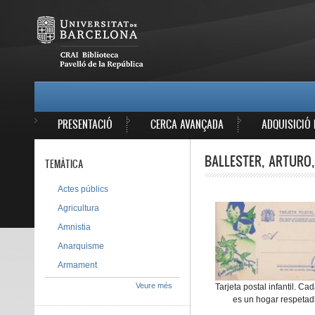
Vés al contingut
MAIN MENU
PRESENTACIÓ
CERCA AVANÇADA
ADQUISICIÓ 
BALLESTER, ARTURO,
TEMÀTICA
Actes públics
Agricultura
Amnistia
Anarquisme
Armament
Veure més
Tarjeta postal infantil. Ca
es un hogar respetad