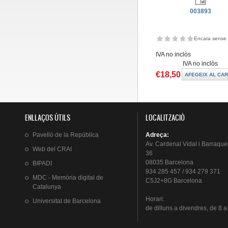
003893
Encara sense 
IVA no inclòs
IVA no inclòs
€18,50
ENLLAÇOS ÚTILS
LOCALITZACIÓ
Pavelló
de la
República
Adreça
:
Av.
Cardenal
Vidal i
Barraque
Web del
CRAI
36
08035 Barcelona
BIPADI
934 285 457 / 934 279 371
MDC - Memòria digital de
C5J2+8G Barcelona
Catalunya
Horari
:
Universitat
de Barcelona
de
dilluns
a
divendres
, de 8 a