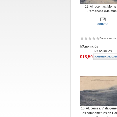
12. Alhucemas. Monte
Cardeñosa (Malmusi
008750
Encara sense 
IVA no inclòs
IVA no inclòs
€18,50
10. Alucemas. Vista gene
los campamentos en Cal