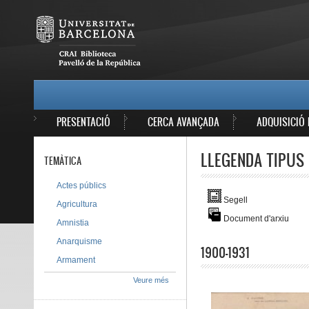
Vés al contingut
MAIN MENU
PRESENTACIÓ
CERCA AVANÇADA
ADQUISICIÓ 
LLEGENDA TIPUS 
TEMÀTICA
Actes públics
Segell
Agricultura
Document d'arxiu
Amnistia
Anarquisme
1900-1931
Armament
Veure més