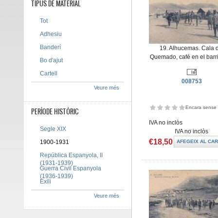
TIPUS DE MATERIAL
Tot
Adhesiu
Banderí
19. Alhucemas. Cala 
Quemado, café en el barrio
Bo d'ajut
Cartell
008753
Veure més
Encara sense 
PERÍODE HISTÒRIC
IVA no inclòs
Segle XIX
IVA no inclòs
€18,50
1900-1931
República Espanyola, II
(1931-1939)
Guerra Civil Espanyola
(1936-1939)
Exili
Veure més