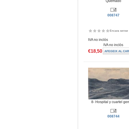
Quemado
008747
Encara sense 
IVA no inclòs
IVA no inclòs
€18,50
8- Hospital y cuartel ge
008744