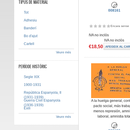
TIPUS DE MATERIAL
008161
Tot
Adhesiu
Encara sense 
Banderí
IVA no inclòs
Bo d'ajut
IVA no inclòs
Cartell
€18,50
Veure més
PERÍODE HISTÒRIC
Segle XIX
1900-1931
República Espanyola, II
(1931-1939)
Guerra Civil Espanyola
A la huelga general, cont
(1936-1939)
pacto social, más traba
Exili
menos represión, amni
laboral, amnistia tota
Veure més