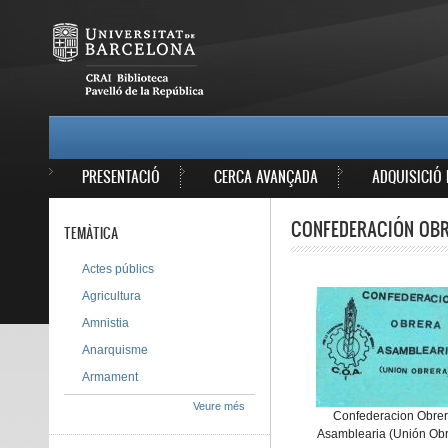
Vés al contingut
MAIN MENU
PRESENTACIÓ
CERCA AVANÇADA
ADQUISICIÓ 
CONFEDERACIÓN OBR
TEMÀTICA
Actes públics
Agricultura
Amnistia
Anarquisme
Armament
Veure més
Confederacion Obre
Asamblearia (Unión Obr