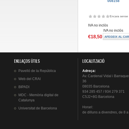
008158
Encara sense 
IVA no inclòs
IVA no inclòs
€18,50
ENLLAÇOS ÚTILS
LOCALITZACIÓ
Pavelló
de la
República
Adreça
:
Av.
Cardenal
Vidal i
Barraque
Web del
CRAI
36
08035 Barcelona
BIPADI
934 285 457 / 934 279 371
MDC - Memòria digital de
C5J2+8G Barcelona
Catalunya
Horari
:
Universitat
de Barcelona
de
dilluns
a
divendres
, de 8 a