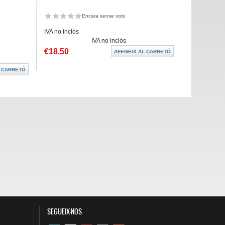
Encara sense vots
IVA no inclòs
IVA no inclòs
€18,50
SEGUEIX-NOS