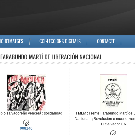
IÓ D'IMATGES
COL·LECCIONS DIGITALS
CONTACTE
 FARABUNDO MARTÍ DE LIBERACIÓN NACIONAL
eblo salvadoreño vencerá : solidaridad
FMLM : Frente Farabundo Martí de 
Nacional : ¡Revolución o muerte, ve
El Salvador CA
008240