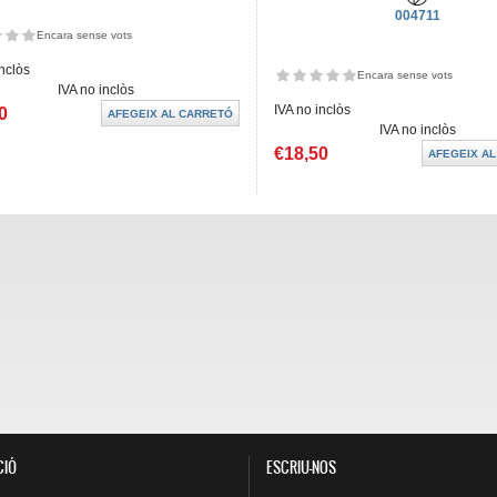
004711
Encara sense vots
inclòs
Encara sense vots
IVA no inclòs
IVA no inclòs
0
IVA no inclòs
€18,50
CIÓ
ESCRIU-NOS