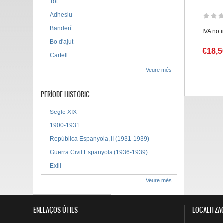
Tot
Adhesiu
Banderí
IVA no 
Bo d'ajut
€18,5
Cartell
Veure més
PERÍODE HISTÒRIC
Segle XIX
1900-1931
República Espanyola, II (1931-1939)
Guerra Civil Espanyola (1936-1939)
Exili
Veure més
ENLLAÇOS ÚTILS
LOCALITZA