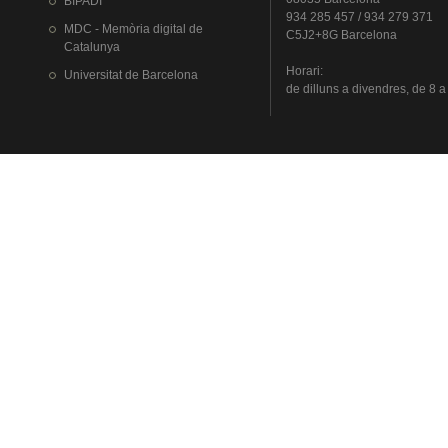
BIPADI
934 285 457 / 934 279 371
MDC - Memòria digital de
C5J2+8G Barcelona
Catalunya
Horari
:
Universitat
de Barcelona
de
dilluns
a
divendres
, de 8 a