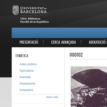
Vés al contingut
MAIN MENU
PRESENTACIÓ
CERCA AVANÇADA
ADQUISICIÓ 
000102
TEMÀTICA
Actes públics
Agricultura
Amnistia
Anarquisme
Armament
Veure més