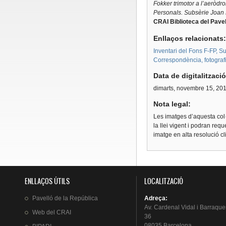
Fokker trimotor a l’aeròdr
Personals. Subsèrie Joan
CRAI Biblioteca del Pavel
Enllaços relacionats
Inventari del Fons F-FP, S
Correspondència, fotograf
Data de digitalitzaci
dimarts, novembre 15, 20
Nota legal:
Les imatges d’aquesta col·
la llei vigent i podran req
imatge en alta resolució c
ENLLAÇOS ÚTILS
LOCALITZACIÓ
Pavelló
de la
República
Adreça
:
Av.
Cardenal
Vidal i
Barraque
Web del
CRAI
36
08035 Barcelona