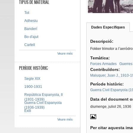
TIPUS DE MATERIAL
Tot
Adhesiu
Dades Especifiques
(pes
Banderí
Tab group
activ
Bo d'ajut
Descripció:
Cartell
Fokker trimotor a l’aeròdr
Veure més
Temàtica:
Forces Armades
Guerres
PERÍODE HISTÒRIC
Contribuïdors:
Maluquer, Juan J., 1910-
Segle XIX
Període històric:
1900-1931
Guerra Civil Espanyola (
República Espanyola, II
Data del document or
(1931-1939)
Guerra Civil Espanyola
diumenge, juliol 26, 1936
(1936-1939)
Exili
Veure més
Per citar aquesta im