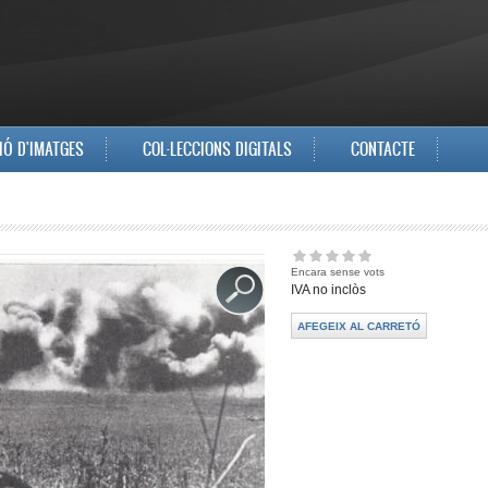
IÓ D'IMATGES
COL·LECCIONS DIGITALS
CONTACTE
Encara sense vots
IVA no inclòs