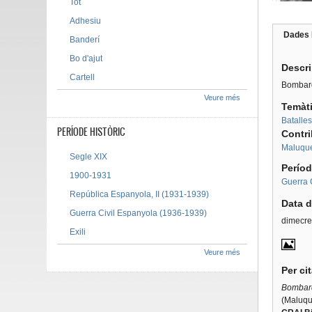
Tot
Adhesiu
Dades 
Banderí
Tab g
Bo d'ajut
Descr
Cartell
Bombard
Veure més
Temàt
Batalles
PERÍODE HISTÒRIC
Contr
Maluque
Segle XIX
Períod
1900-1931
Guerra 
República Espanyola, II (1931-1939)
Data d
Guerra Civil Espanyola (1936-1939)
dimecre
Exili
Veure més
Per ci
Bombard
(Maluqu