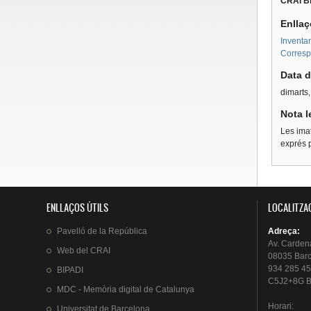
CRAI Bi
Enllaç
Inventar
Corresp
Data d
dimarts
Nota l
Les imat
exprés p
ENLLAÇOS ÚTILS
LOCALITZA
Pavelló
de la
República
Adreça
:
Av.
Carden
Web del
CRAI
08035 Bar
934 285 45
BIPADI
C5J2+8G B
MDC - Memòria digital de Catalunya
Horari
:
Universitat
de Barcelona