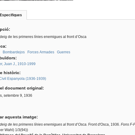
Especifiques
(pestanya
roup
activa)
ipció:
eig de les primeres línies enemigues al front d’Osca
ica:
Bombardejos
Forces Armades
Guerres
ibuïdors:
r, Juan J., 1910-1999
e històric:
Civil Espanyola (1936-1939)
el document original:
s, setembre 9, 1936
tar aquesta imatge:
eig de les primeres línies enemigues al front d’Osca.
Front d'Osca, 1936.
Fons F-F
er Wahl) 1/3(94))