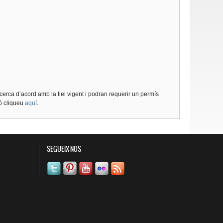
cerca d’acord amb la llei vigent i podran requerir un permís
ió cliqueu
aquí
.
SEGUEIX-NOS