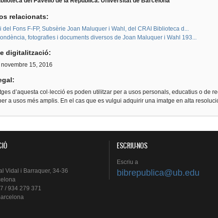
blioteca del Pavelló de la República. Universitat de Barcelona
os relacionats:
i del Fons F-FP, Subsèrie Joan Maluquer i Wahl, del CRAI Biblioteca d...
ondència, fotografies i documents diversos de Joan Maluquer i Wahl 193...
e digitalització:
, novembre 15, 2016
egal:
ges d’aquesta col·lecció es poden utilitzar per a usos personals, educatius o de re
er a usos més amplis. En el cas que es vulgui adquirir una imatge en alta resoluc
CIÓ
ESCRIU-NOS
Escriu
a
al
Vidal i
Barraquer
, 34-36
bibrepublica@ub.edu
celona
7 / 934 279 371
arcelona