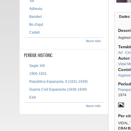
Tot
Adhesiu
Banderí
Dades 
Tab g
Bo d'ajut
Descr
Cartell
Argimon 
Veure més
Temàt
Art
Ci
PERÍODE HISTÒRIC
Autor
Vidal Mi
Segle XIX
Contr
1900-1931
Argimon
República Espanyola, II (1931-1939)
Períod
Guerra Civil Espanyola (1936-1939)
Franqui
1974
Exili
Veure més
Per ci
VIDAL, 
CRAI Bi