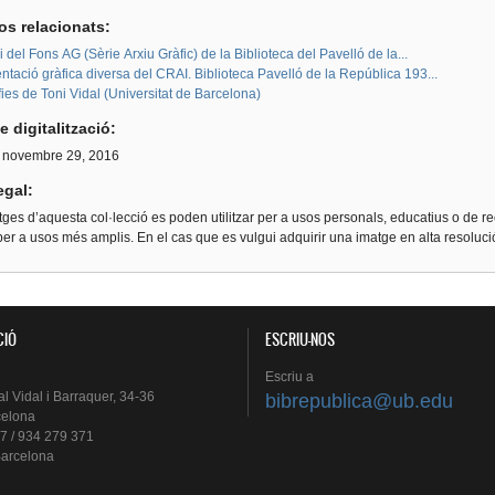
os relacionats:
i del Fons AG (Sèrie Arxiu Gràfic) de la Biblioteca del Pavelló de la...
ació gràfica diversa del CRAI. Biblioteca Pavelló de la República 193...
ies de Toni Vidal (Universitat de Barcelona)
e digitalització:
, novembre 29, 2016
egal:
ges d’aquesta col·lecció es poden utilitzar per a usos personals, educatius o de re
er a usos més amplis. En el cas que es vulgui adquirir una imatge en alta resoluc
CIÓ
ESCRIU-NOS
Escriu
a
al
Vidal i
Barraquer
, 34-36
bibrepublica@ub.edu
celona
7 / 934 279 371
arcelona