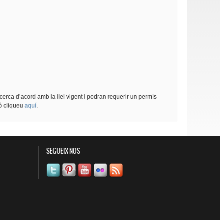
cerca d’acord amb la llei vigent i podran requerir un permís
ió cliqueu
aquí
.
SEGUEIX-NOS