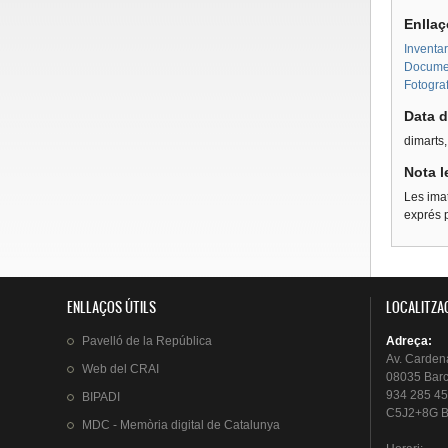
Enllaç
Inventar
Document
Fotograf
Data d
dimarts
Nota l
Les imat
exprés p
ENLLAÇOS ÚTILS
LOCALITZA
Pavelló
de la
República
Adreça
:
Av.
Carden
Web del
CRAI
08035 Bar
934 285 45
BIPADI
C5J2+8G B
MDC - Memòria digital de Catalunya