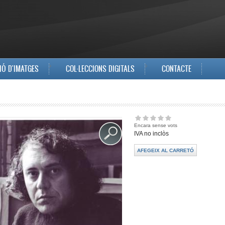
IÓ D'IMATGES
COL·LECCIONS DIGITALS
CONTACTE
Encara sense vots
IVA no inclòs