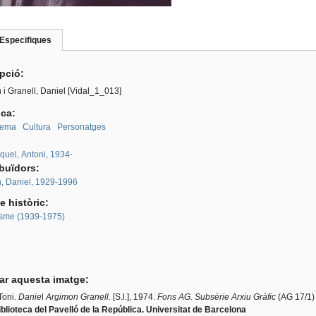
Especifiques
(pestanya
roup
activa)
ipció:
i Granell, Daniel [Vidal_1_013]
ica:
nema
Cultura
Personatges
:
quel, Antoni, 1934-
ibuïdors:
, Daniel, 1929-1996
e històric:
sme (1939-1975)
tar aquesta imatge:
Toni.
Danie
l
Argimon Granell.
[S.l.], 1974.
Fons AG. Subsèrie Arxiu Gràfic
(AG 17/1)
blioteca del Pavelló de la República. Universitat de Barcelona