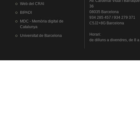
Av.
Cardenal
Vidal i
Barraque
Web del
CRAI
36
08035 Barcelona
BIPADI
934 285 457 / 934 279 371
MDC - Memòria digital de
C5J2+8G Barcelona
Catalunya
Horari
:
Universitat
de Barcelona
de
dilluns
a
divendres
, de 8 a