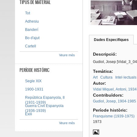
TIPUS DE MATERIAL
Tot
Adhesiu
Banderí
Bo d'ajut
Dades Especifiques
(pes
Tab group
activ
Cartell
Descripció:
Veure més
Gudiol, Josep [Vidal_3_04
PERÍODE HISTÒRIC
Temàtica:
Art
Cultura
Intel·lectuals
Segle XIX
Autor:
1900-1931
Vidal Miquel, Antoni, 1934
Contribuïdors:
República Espanyola, II
Gudiol, Josep, 1904-1985
(1931-1939)
Guerra Civil Espanyola
Període històric:
(1936-1939)
Exili
Franquisme (1939-1975)
1973
Veure més