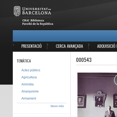
Vés al contingut
MAIN MENU
PRESENTACIÓ
CERCA AVANÇADA
ADQUISICIÓ 
000543
TEMÀTICA
Actes públics
Agricultura
Amnistia
Anarquisme
Armament
Veure més