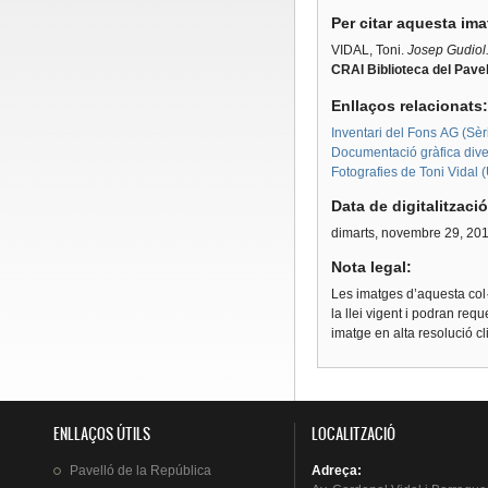
Per citar aquesta im
VIDAL, Toni.
Josep Gudiol
CRAI Biblioteca del Pavel
Enllaços relacionats
Inventari del Fons AG (Sèri
Documentació gràfica diver
Fotografies de Toni Vidal 
Data de digitalitzaci
dimarts, novembre 29, 20
Nota legal:
Les imatges d’aquesta col·
la llei vigent i podran req
imatge en alta resolució c
ENLLAÇOS ÚTILS
LOCALITZACIÓ
Pavelló
de la
República
Adreça
: