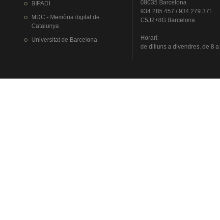
08035 Barcelona
BIPADI
934 285 457 / 934 279 371
MDC - Memòria digital de
C5J2+8G Barcelona
Catalunya
Horari
:
Universitat
de Barcelona
de
dilluns
a
divendres
, de 8 a