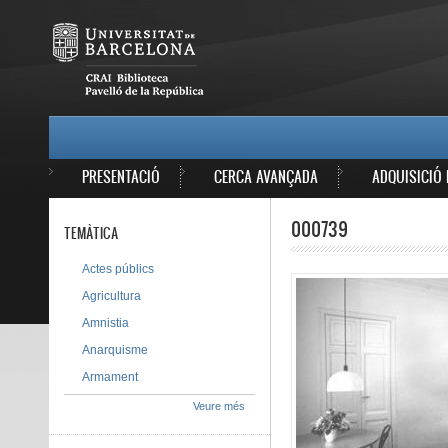
Vés al contingut
MAIN MENU
PRESENTACIÓ
CERCA AVANÇADA
ADQUISICIÓ 
000739
TEMÀTICA
Actes públics
Agricultura
Amnistia
Anarquisme
Armament
Veure més