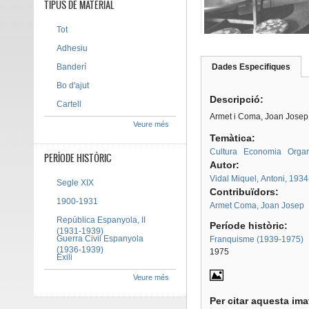
TIPUS DE MATERIAL
Tot
Adhesiu
Banderí
Dades Especifiques
(pes
Tab group
activ
Bo d'ajut
Descripció:
Cartell
Armet i Coma, Joan Josep
Veure més
Temàtica:
Cultura
Economia
Organ
PERÍODE HISTÒRIC
Autor:
Vidal Miquel, Antoni, 1934
Segle XIX
Contribuïdors:
1900-1931
Armet Coma, Joan Josep
República Espanyola, II
Període històric:
(1931-1939)
Guerra Civil Espanyola
Franquisme (1939-1975)
(1936-1939)
1975
Exili
Veure més
Per citar aquesta im