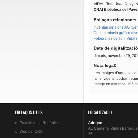
VIDAL, Toni.
Joan Josep A
CRAI Biblioteca del Pavel
Enllaços relacionats
Inventari del Fons AG (Sèri
Documentació gràfica diver
Fotografies de Toni Vidal 
Data de digitalitzaci
dimarts, novembre 29, 20
Nota legal:
Les imatges d’aquesta col·
la llei vigent i podran req
imatge en alta resolució c
ENLLAÇOS ÚTILS
LOCALITZACIÓ
Pavelló
de la
República
Adreça
:
Av.
Cardenal
Vidal i
Barraque
Web del
CRAI
36