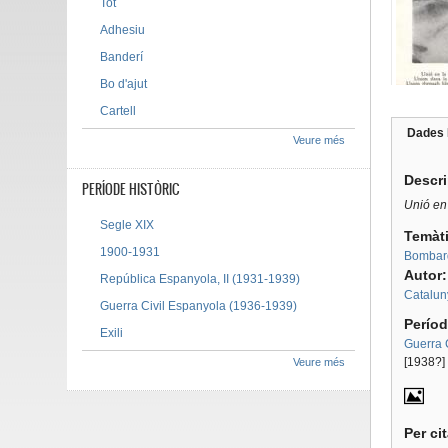
Tot
Adhesiu
Banderí
Bo d'ajut
Cartell
Dades 
Veure més
Tab g
Descr
PERÍODE HISTÒRIC
Unió en 
Segle XIX
Temàt
1900-1931
Bombar
Autor
República Espanyola, II (1931-1939)
Catalun
Guerra Civil Espanyola (1936-1939)
Períod
Exili
Guerra 
[1938?]
Veure més
Per ci