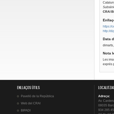
Catalun
Subsèrie
CRAI Bi
Enllaç
https:/
http://
Data d
dimarts
Nota l
Les imat
exprés p
ENLLAÇOS ÚTILS
LOCALITZA
Pavelló
de la
República
Adreça
:
Av.
Carden
Web del
CRAI
08035 Bar
934 285 45
BIPADI