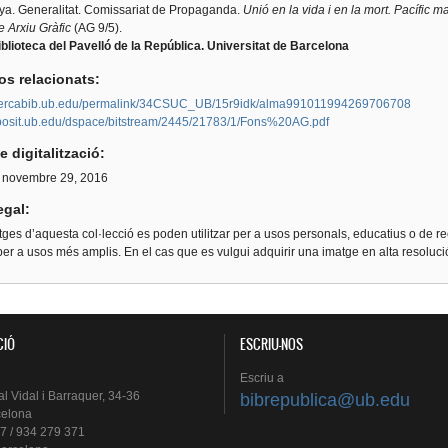
ya. Generalitat. Comissariat de Propaganda.
Unió en la vida i en la mort. Pacífic 
 Arxiu Gràfic
(AG 9/5).
blioteca del Pavelló de la República. Universitat de Barcelona
os relacionats:
/cercabib.ub.edu/permalink/34CSUC_UB/15r9idk/alma991011994269706708
diposit.ub.edu/dspace/bitstream/2445/21783/1/Fons%20AG.pdf
e digitalització:
, novembre 29, 2016
egal:
ges d’aquesta col·lecció es poden utilitzar per a usos personals, educatius o de re
er a usos més amplis. En el cas que es vulgui adquirir una imatge en alta resoluc
CIÓ
ESCRIU-NOS
Escriu
a
al
Vidal i
Barraquer
, 34-36
bibrepublica@ub.edu
celona
7 / 934 279 371