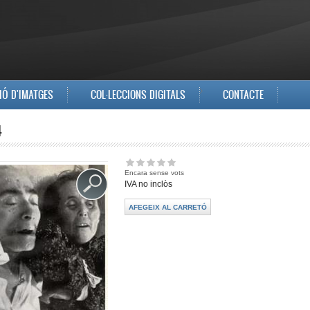
IÓ D'IMATGES
COL·LECCIONS DIGITALS
CONTACTE
4
Encara sense vots
IVA no inclòs