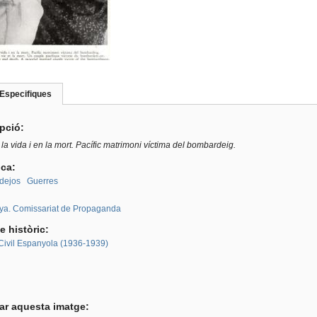
Especifiques
(pestanya
roup
activa)
ipció:
la vida i en la mort. Pacífic matrimoni víctima del bombardeig.
ica:
dejos
Guerres
:
ya. Comissariat de Propaganda
e històric:
Civil Espanyola (1936-1939)
tar aquesta imatge: