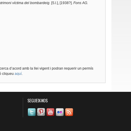
matrimoni víctima del bombardeig.
[S.l.], [1938?].
Fons AG.
cerca d’acord amb la llei vigent i podran requerir un permís
ió cliqueu
aquí
.
SEGUEIX-NOS