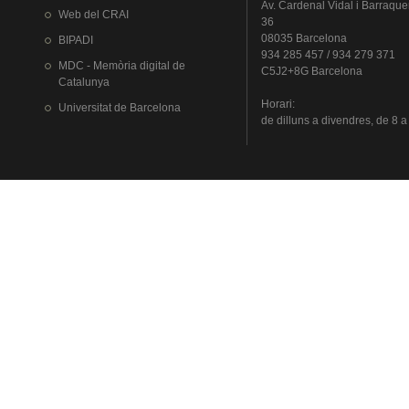
Av.
Cardenal
Vidal i
Barraque
Web del
CRAI
36
08035 Barcelona
BIPADI
934 285 457 / 934 279 371
MDC - Memòria digital de
C5J2+8G Barcelona
Catalunya
Horari
:
Universitat
de Barcelona
de
dilluns
a
divendres
, de 8 a