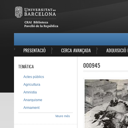
Vés al contingut
MAIN MENU
PRESENTACIÓ
CERCA AVANÇADA
ADQUISICIÓ 
000945
TEMÀTICA
Actes públics
Agricultura
Amnistia
Anarquisme
Armament
Veure més