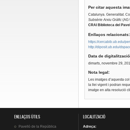
Per citar aquesta im
Catalunya. Generalitat. C
Subsèrie Arxiu Gràfic
(AG 
CRAI Biblioteca del Pavel
Enllaços relacionats
https://cercabib.ub.edu
http://diposit.ub.edu/dsp
Data de digitalitzaci
dimarts, novembre 29, 20
Nota legal:
Les imatges d’aquesta col·
la llei vigent i podran req
imatge en alta resolució c
ENLLAÇOS ÚTILS
LOCALITZACIÓ
Pavelló
de la
República
Adreça
: