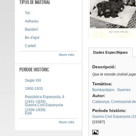
TIPUS DE MATERIAL
Tot
Adhesiu
Banderí
Bo d'ajut
Cartell
Dades Especifiques
(pes
Veure més
Tab group
activ
Descripció:
PERÍODE HISTÒRIC
Que le monde civilisé juge
Segle XIX
Temàtica:
1900-1931
Bombardejos
Guerres
Autor:
República Espanyola, II
(1931-1939)
Catalunya. Comissariat d
Guerra Civil Espanyola
(1936-1939)
Període històric:
Exili
Guerra Civil Espanyola (
[1938?]
Veure més