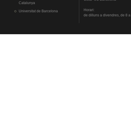
Catalunya
Horari
:
Universitat
de Barcelona
de
dilluns
a
divendres
, de 8 a