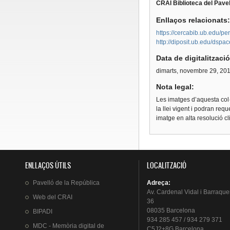
CRAI Biblioteca del Pavel
Enllaços relacionats
https://cercabib.ub.edu
http://diposit.ub.edu/dsp
Data de digitalitzaci
dimarts, novembre 29, 20
Nota legal:
Les imatges d’aquesta col·
la llei vigent i podran req
imatge en alta resolució c
ENLLAÇOS ÚTILS
LOCALITZACIÓ
Pavelló
de la
República
Adreça
:
Av.
Cardenal
Vidal i
Barraque
Web del
CRAI
36
08035 Barcelona
BIPADI
934 285 457 / 934 279 371
MDC - Memòria digital de
C5J2+8G Barcelona