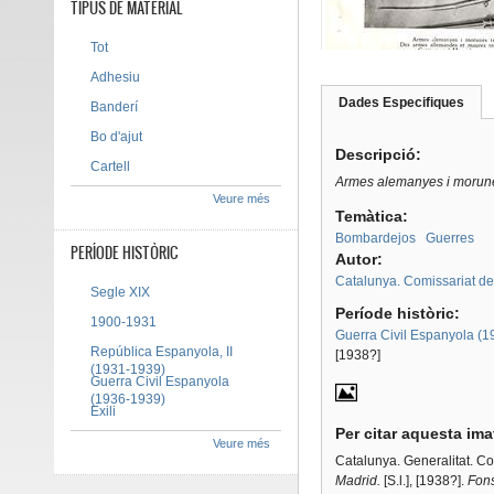
TIPUS DE MATERIAL
Tot
Adhesiu
Dades Especifiques
(pes
Banderí
Tab group
activ
Bo d'ajut
Descripció:
Cartell
Armes alemanyes i morunes
Veure més
Temàtica:
Bombardejos
Guerres
PERÍODE HISTÒRIC
Autor:
Catalunya. Comissariat d
Segle XIX
Període històric:
1900-1931
Guerra Civil Espanyola (
República Espanyola, II
[1938?]
(1931-1939)
Guerra Civil Espanyola
(1936-1939)
Exili
Per citar aquesta im
Veure més
Catalunya. Generalitat. C
Madrid.
[S.l.], [1938?].
Fons