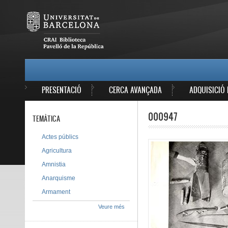
Vés al contingut
MAIN MENU
PRESENTACIÓ
CERCA AVANÇADA
ADQUISICIÓ 
000947
TEMÀTICA
Actes públics
Agricultura
Amnistia
Anarquisme
Armament
Veure més