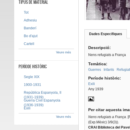
TIPUS DE MATERIAL
Tot
Adhesiu
Banderí
Dades Especifiques
(pes
Bo d'ajut
Tab group
activ
Cartell
Descripció:
Veure més
Nens refugiats a França
Temàtica:
PERÍODE HISTÒRIC
Guerres
Infants
Refugiat
Segle XIX
Període històric:
Exili
1900-1931
Any 1939
República Espanyola, II
(1931-1939)
Guerra Civil Espanyola
(1936-1939)
Exili
Per citar aquesta im
Veure més
Nens refugiats a França.
[F
(Exp.Mèxic) 3/9(3)).
CRAI Biblioteca del Pavel