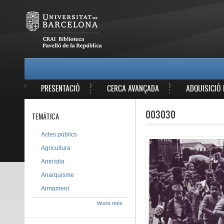
Vés al contingut
MAIN MENU
PRESENTACIÓ
CERCA AVANÇADA
ADQUISICIÓ 
003030
TEMÀTICA
Actes públics
Agricultura
Amnistia
Anarquisme
Armament
Veure més