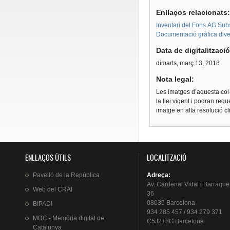
Enllaços relacionats
Inventari del Fons AG Subs
Documentació gràfica diversa
Data de digitalitzaci
dimarts, març 13, 2018
Nota legal:
Les imatges d’aquesta col·
la llei vigent i podran req
imatge en alta resolució c
ENLLAÇOS ÚTILS
LOCALITZACIÓ
Pavelló
de la
República
Adreça
:
Av.
Cardenal
Vidal i
Barraque
Web del
CRAI
36
08035 Barcelona
BIPADI
934 285 457 / 934 279 371
MDC - Memòria digital de
C5J2+8G Barcelona
Catalunya