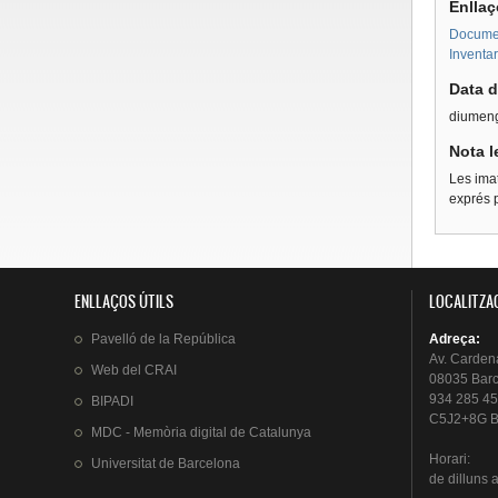
Enllaç
Document
Inventar
Data d
diumeng
Nota l
Les imat
exprés p
ENLLAÇOS ÚTILS
LOCALITZA
Pavelló
de la
República
Adreça
:
Av.
Carden
Web del
CRAI
08035 Bar
934 285 45
BIPADI
C5J2+8G B
MDC - Memòria digital de Catalunya
Horari
:
Universitat
de Barcelona
de
dilluns