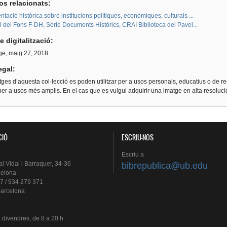
os relacionats:
ació històrica sobre institucions polítiques, econòmiques, culturals ...
i del Fons F-DH, Sèrie Documents Històrics, CRAI Biblioteca del Pavel...
e digitalització:
e, maig 27, 2018
egal:
ges d’aquesta col·lecció es poden utilitzar per a usos personals, educatius o de re
er a usos més amplis. En el cas que es vulgui adquirir una imatge en alta resoluc
CIÓ
ESCRIU-NOS
Escriu
a
al
Vidal i
Barraquer
, 34-36
bibrepublica@ub.edu
celona
7 / 934 279 371
arcelona
a
divendres
, de 8 a 20 h