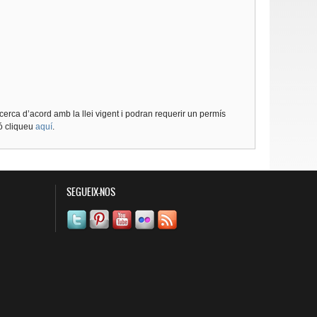
cerca d’acord amb la llei vigent i podran requerir un permís
ió cliqueu
aquí
.
SEGUEIX-NOS