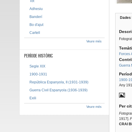
Tot
Adhesiu
Banderí
Dades 
Tab g
Bo d'ajut
Descr
Cartell
Fotograf
Veure més
Temàt
Forces
PERÍODE HISTÒRIC
Contr
Guerra 
Segle XIX
Períod
1900-1931
1900-1
República Espanyola, II (1931-1939)
Any 19
Guerra Civil Espanyola (1936-1939)
Exili
Per ci
Veure més
Fotograf
1917].
F
CRAI Bi