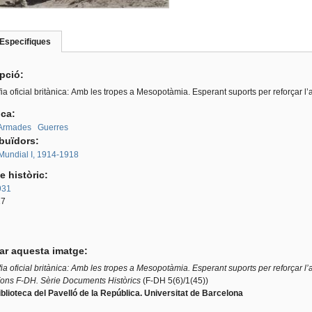
Especifiques
(pestanya
roup
activa)
ipció:
ia oficial britànica: Amb les tropes a Mesopotàmia. Esperant suports per reforçar l’a
ica:
 Armades
Guerres
ibuïdors:
Mundial I, 1914-1918
e històric:
931
17
tar aquesta imatge:
ia oficial britànica: Amb les tropes a Mesopotàmia. Esperant suports per reforçar l’a
ons F-DH. Sèrie Documents Històrics
(F-DH 5(6)/1(45))
blioteca del Pavelló de la República. Universi
tat de Barcelona