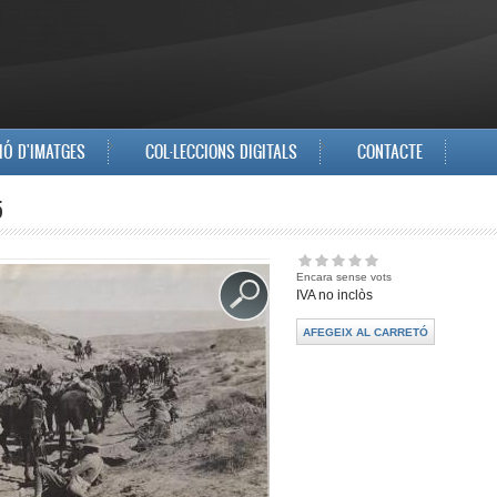
IÓ D'IMATGES
COL·LECCIONS DIGITALS
CONTACTE
5
Encara sense vots
IVA no inclòs