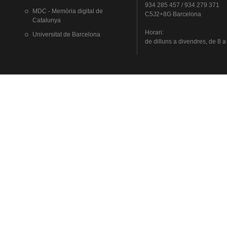
934 285 457 / 934 279 371
MDC - Memòria digital de
C5J2+8G Barcelona
Catalunya
Horari
:
Universitat
de Barcelona
de
dilluns
a
divendres
, de 8 a