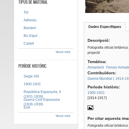
TIPUS DE MATERIAL
Tot
Adhesiu
Dades Especifiques
(pes
Banderí
Tab group
activ
Bo d'ajut
Descripció:
Cartell
Fotografia oficial britàni
Veure més
projectil
Temàtica:
PERÍODE HISTÒRIC
Armament
Forces Armad
Contribuïdors:
Segle XIX
Guerra Mundial I, 1914-1
1900-1931
Període històric:
República Espanyola, II
1900-1931
(1931-1939)
[1914-1917]
Guerra Civil Espanyola
(1936-1939)
Exili
Veure més
Per citar aquesta im
Fotografia oficial britàni