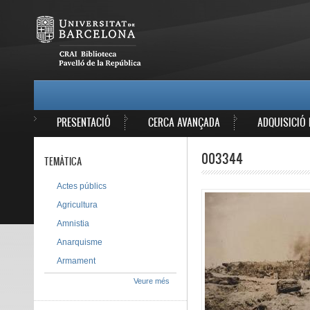
Vés al contingut
MAIN MENU
PRESENTACIÓ
CERCA AVANÇADA
ADQUISICIÓ 
003344
TEMÀTICA
Actes públics
Agricultura
Amnistia
Anarquisme
Armament
Veure més