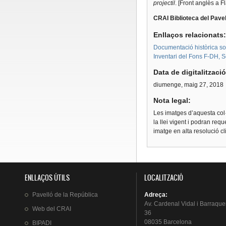
projectil
. [Front anglès a 
CRAI Biblioteca del Pavel
Enllaços relacionats
Documentació històrica sobr
Inventari del Fons F-DH, S
Data de digitalitzaci
diumenge, maig 27, 2018
Nota legal:
Les imatges d’aquesta col·
la llei vigent i podran req
imatge en alta resolució c
ENLLAÇOS ÚTILS
LOCALITZACIÓ
Pavelló
de la
República
Adreça
:
Av.
Cardenal
Vidal i
Barraque
Web del
CRAI
36
08035 Barcelona
BIPADI