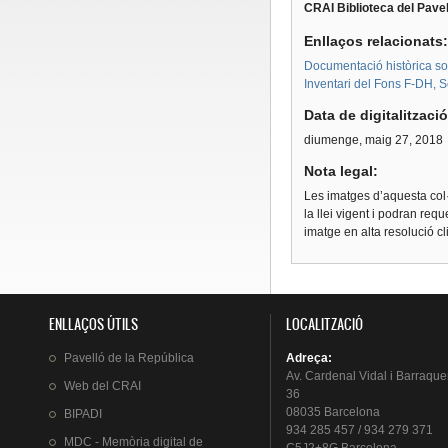
CRAI Biblioteca del Pavel
Enllaços relacionats
Documentació històrica sobr
Inventari del Fons F-DH, S
Data de digitalitzaci
diumenge, maig 27, 2018
Nota legal:
Les imatges d’aquesta col·
la llei vigent i podran req
imatge en alta resolució c
ENLLAÇOS ÚTILS
LOCALITZACIÓ
Pavelló
de la
República
Adreça
:
Av.
Cardenal
Vidal i
Barraque
Web del
CRAI
36
08035 Barcelona
BIPADI
934 285 457 / 934 279 371
MDC - Memòria digital de