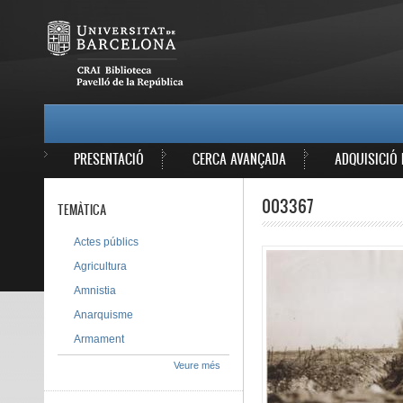
Vés al contingut
MAIN MENU
PRESENTACIÓ
CERCA AVANÇADA
ADQUISICIÓ 
003367
TEMÀTICA
Actes públics
Agricultura
Amnistia
Anarquisme
Armament
Veure més