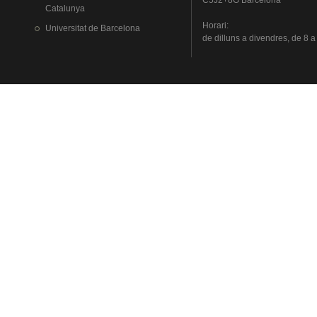
C5J2+8G Barcelona
Catalunya
Horari
:
Universitat
de Barcelona
de
dilluns
a
divendres
, de 8 a