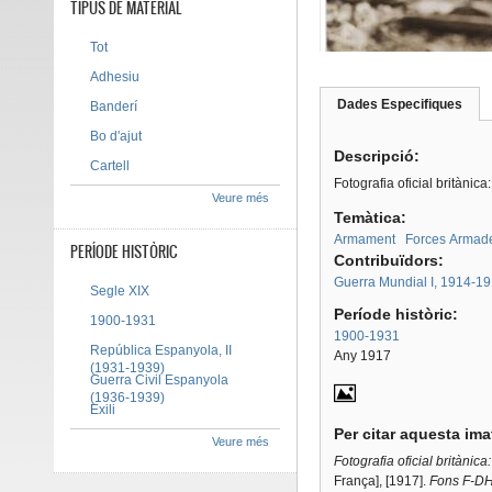
TIPUS DE MATERIAL
Tot
Adhesiu
Dades Especifiques
(pes
Banderí
Tab group
activ
Bo d'ajut
Descripció:
Cartell
Fotografia oficial britànic
Veure més
Temàtica:
Armament
Forces Armad
PERÍODE HISTÒRIC
Contribuïdors:
Guerra Mundial I, 1914-1
Segle XIX
Període històric:
1900-1931
1900-1931
República Espanyola, II
Any 1917
(1931-1939)
Guerra Civil Espanyola
(1936-1939)
Exili
Per citar aquesta im
Veure més
Fotografia oficial britànic
França], [1917].
Fons F-DH