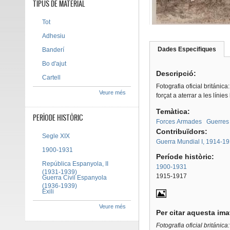
TIPUS DE MATERIAL
Tot
Adhesiu
Dades Especifiques
(pes
Banderí
Tab group
activ
Bo d'ajut
Descripció:
Cartell
Fotografia oficial británic
Veure més
forçat a aterrar a les línies
Temàtica:
PERÍODE HISTÒRIC
Forces Armades
Guerres
Contribuïdors:
Segle XIX
Guerra Mundial I, 1914-1
1900-1931
Període històric:
República Espanyola, II
1900-1931
(1931-1939)
1915-1917
Guerra Civil Espanyola
(1936-1939)
Exili
Veure més
Per citar aquesta im
Fotografia oficial británica