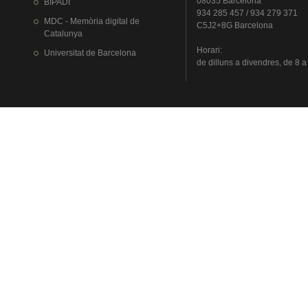
08035 Barcelona
BIPADI
934 285 457 / 934 279 371
MDC - Memòria digital de
C5J2+8G Barcelona
Catalunya
Horari
:
Universitat
de Barcelona
de
dilluns
a
divendres
, de 8 a