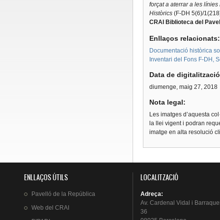
forçat a aterrar a les línies
Històrics
(F-DH 5(6)/1(218
CRAI Biblioteca del Pavel
Enllaços relacionats
Documentació històrica sobr
Inventari del Fons F-DH, S
Data de digitalitzaci
diumenge, maig 27, 2018
Nota legal:
Les imatges d’aquesta col·
la llei vigent i podran req
imatge en alta resolució c
ENLLAÇOS ÚTILS
LOCALITZACIÓ
Pavelló
de la
República
Adreça
:
Av.
Cardenal
Vidal i
Barraque
Web del
CRAI
36