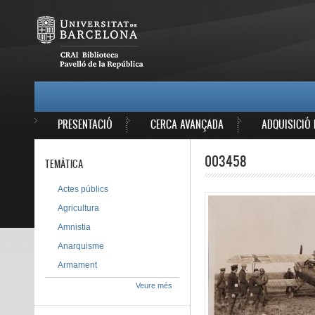
Vés al contingut
MAIN MENU
PRESENTACIÓ
CERCA AVANÇADA
ADQUISICIÓ 
003458
TEMÀTICA
Actes públics
Agricultura
Amnistia
Anarquisme
Armament
Veure més