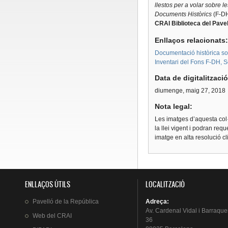
llestos per a volar sobre l
Documents Històrics
(F-DH
CRAI Biblioteca del Pavel
Enllaços relacionats
Documentació històrica sobr
Inventari del Fons F-DH, S
Data de digitalitzaci
diumenge, maig 27, 2018
Nota legal:
Les imatges d’aquesta col·
la llei vigent i podran req
imatge en alta resolució c
ENLLAÇOS ÚTILS
LOCALITZACIÓ
Pavelló
de la
República
Adreça
:
Av.
Cardenal
Vidal i
Barraque
Web del
CRAI
36