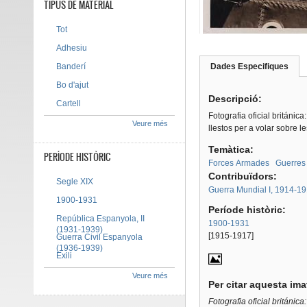
TIPUS DE MATERIAL
Tot
Adhesiu
Banderí
Dades Especifiques
(pes
Tab group
activ
Bo d'ajut
Descripció:
Cartell
Fotografia oficial británic
Veure més
llestos per a volar sobre l
Temàtica:
PERÍODE HISTÒRIC
Forces Armades
Guerres
Contribuïdors:
Segle XIX
Guerra Mundial I, 1914-1
1900-1931
Període històric:
República Espanyola, II
1900-1931
(1931-1939)
[1915-1917]
Guerra Civil Espanyola
(1936-1939)
Exili
Veure més
Per citar aquesta im
Fotografia oficial británica