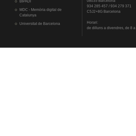
08035 Barcelona
BIPADI
934 285 457 / 934 279 371
MDC - Memòria digital de
C5J2+8G Barcelona
Catalunya
Horari
:
Universitat
de Barcelona
de
dilluns
a
divendres
, de 8 a