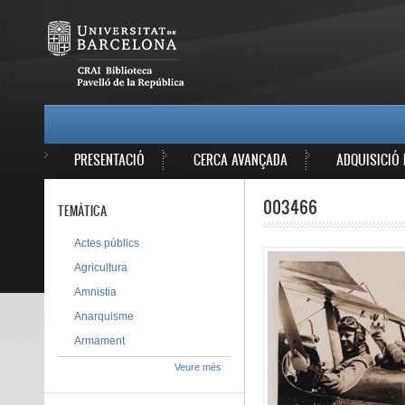
Vés al contingut
MAIN MENU
PRESENTACIÓ
CERCA AVANÇADA
ADQUISICIÓ 
003466
TEMÀTICA
Actes públics
Agricultura
Amnistia
Anarquisme
Armament
Veure més