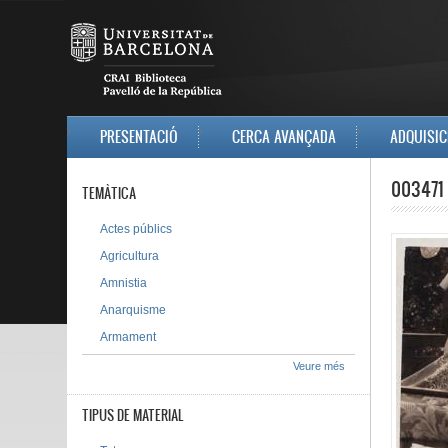
Vés al contingut
MAIN MENU
PRESENTACIÓ
CERCA AVANÇADA
ADQUISIC
003471
TEMÀTICA
Actes públics
Agricultura
Amnistia
Anarquisme
Armament
Veure més
TIPUS DE MATERIAL