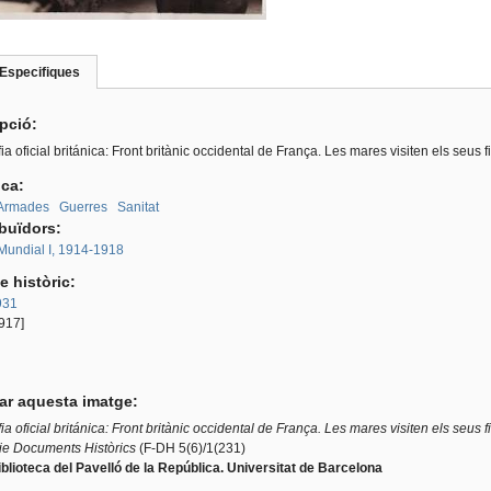
Especifiques
(pestanya
roup
activa)
ipció:
ia oficial británica: Front britànic occidental de França. Les mares visiten els seus fil
ica:
 Armades
Guerres
Sanitat
ibuïdors:
Mundial I, 1914-1918
e històric:
931
917]
tar aquesta imatge:
ia oficial británica: Front britànic occidental de França.
Les mares visiten els seus fil
ie Documents Històrics
(F-DH 5(6)/1(231)
blioteca del Pavelló de la República. Universi
tat de Barcelona