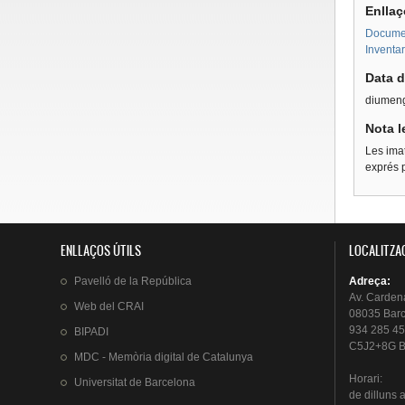
Enllaç
Document
Inventar
Data d
diumeng
Nota l
Les imat
exprés p
ENLLAÇOS ÚTILS
LOCALITZA
Pavelló
de la
República
Adreça
:
Av.
Carden
Web del
CRAI
08035 Bar
934 285 45
BIPADI
C5J2+8G B
MDC - Memòria digital de Catalunya
Horari
:
Universitat
de Barcelona
de
dilluns