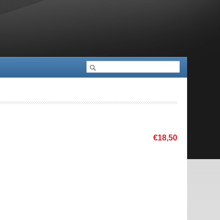
Cerca
Formulari de cerca
€18,50