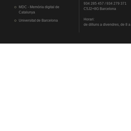
934 285 457 / 934 279 371
MDC - Memòria digital de
C5J2+8G Barcelona
Catalunya
Horari
:
Universitat
de Barcelona
de
dilluns
a
divendres
, de 8 a