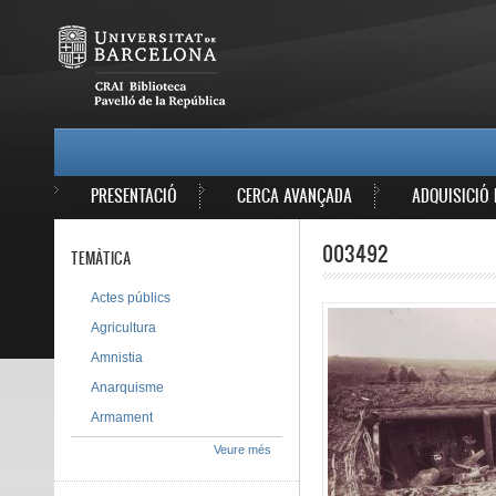
Vés al contingut
MAIN MENU
PRESENTACIÓ
CERCA AVANÇADA
ADQUISICIÓ 
003492
TEMÀTICA
Actes públics
Agricultura
Amnistia
Anarquisme
Armament
Veure més