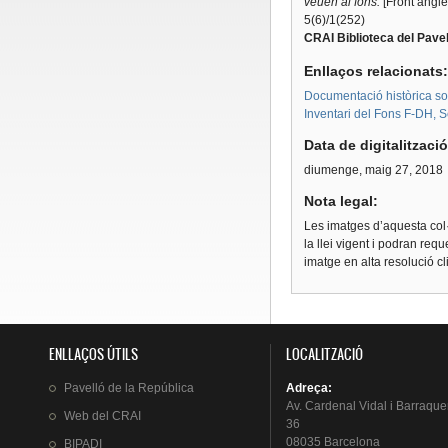
veuen al fons.
[Front anglè
5(6)/1(252)
CRAI Biblioteca del Pavel
Enllaços relacionats
Documentació històrica sobr
Inventari del Fons F-DH, S
Data de digitalitzaci
diumenge, maig 27, 2018
Nota legal:
Les imatges d’aquesta col·
la llei vigent i podran req
imatge en alta resolució c
ENLLAÇOS ÚTILS
LOCALITZACIÓ
Pavelló
de la
República
Adreça
:
Av.
Cardenal
Vidal i
Barraque
Web del
CRAI
36
08035 Barcelona
BIPADI