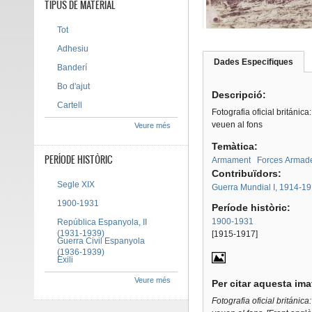
TIPUS DE MATERIAL
Tot
Adhesiu
Dades Especifiques
(pes
Banderí
Tab group
activ
Bo d'ajut
Descripció:
Cartell
Fotografia oficial británic
veuen al fons
Veure més
Temàtica:
PERÍODE HISTÒRIC
Armament
Forces Armad
Contribuïdors:
Segle XIX
Guerra Mundial I, 1914-1
1900-1931
Període històric:
1900-1931
República Espanyola, II
(1931-1939)
[1915-1917]
Guerra Civil Espanyola
(1936-1939)
Exili
Veure més
Per citar aquesta im
Fotografia oficial británic