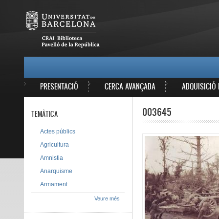
Vés al contingut
MAIN MENU
PRESENTACIÓ
CERCA AVANÇADA
ADQUISICIÓ 
003645
TEMÀTICA
Actes públics
Agricultura
Amnistia
Anarquisme
Armament
Veure més