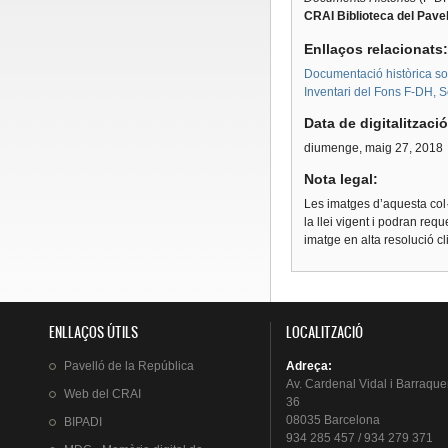
CRAI Biblioteca del Pavel
Enllaços relacionats
Documentació històrica sobr
Inventari del Fons F-DH, S
Data de digitalitzaci
diumenge, maig 27, 2018
Nota legal:
Les imatges d’aquesta col·
la llei vigent i podran req
imatge en alta resolució c
ENLLAÇOS ÚTILS
LOCALITZACIÓ
Pavelló
de la
República
Adreça
:
Av.
Cardenal
Vidal i
Barraque
Web del
CRAI
36
08035 Barcelona
BIPADI
934 285 457 / 934 279 371