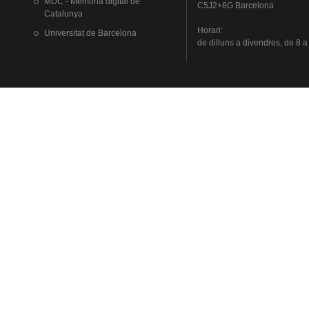
MDC - Memòria digital de
C5J2+8G Barcelona
Catalunya
Horari
:
Universitat
de Barcelona
de
dilluns
a
divendres
, de 8 a