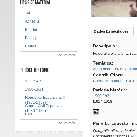
TIPUS DE MATERIAL
Tot
Adhesiu
Banderí
Dades Especifiques
(pes
Tab group
activ
Bo d'ajut
Descripció:
Cartell
Fotografia oficial britàni
Veure més
Temàtica:
PERÍODE HISTÒRIC
Armament
Forces Armad
Contribuïdors:
Segle XIX
Guerra Mundial I, 1914-1
1900-1931
Període històric:
1900-1931
República Espanyola, II
[1914-1918]
(1931-1939)
Guerra Civil Espanyola
(1936-1939)
Exili
Per citar aquesta im
Veure més
Fotografia oficial britàni
Documents Històrics
(F-DH