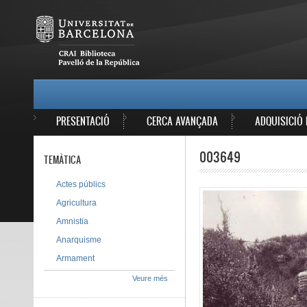
Vés al contingut
MAIN MENU
PRESENTACIÓ
CERCA AVANÇADA
ADQUISICIÓ 
003649
TEMÀTICA
Actes públics
Agricultura
Amnistia
Anarquisme
Armament
Veure més