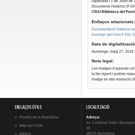
capturada l’1 de Juliol de
Documents Històrics
(F-DH
CRAI Biblioteca del Pavel
Enllaços relacionats
Documentació històrica sobr
Inventari del Fons F-DH, S
Data de digitalitzaci
diumenge, maig 27, 2018
Nota legal:
Les imatges d’aquesta col·
la llei vigent i podran req
imatge en alta resolució c
ENLLAÇOS ÚTILS
LOCALITZACIÓ
Pavelló
de la
República
Adreça
:
Av.
Cardenal
Vidal i
Barraque
Web del
CRAI
36
08035 Barcelona
BIPADI