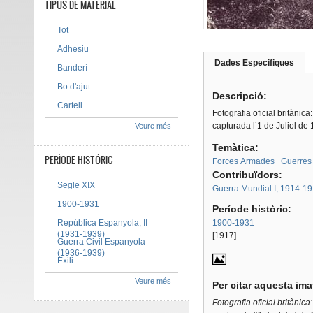
TIPUS DE MATERIAL
Tot
Adhesiu
Dades Especifiques
(pes
Banderí
Tab group
activ
Bo d'ajut
Descripció:
Cartell
Fotografia oficial britànic
capturada l’1 de Juliol de
Veure més
Temàtica:
PERÍODE HISTÒRIC
Forces Armades
Guerres
Contribuïdors:
Segle XIX
Guerra Mundial I, 1914-1
1900-1931
Període històric:
República Espanyola, II
1900-1931
(1931-1939)
[1917]
Guerra Civil Espanyola
(1936-1939)
Exili
Veure més
Per citar aquesta im
Fotografia oficial britànic