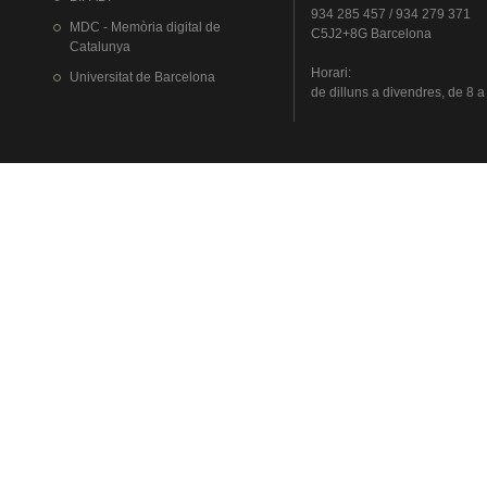
934 285 457 / 934 279 371
MDC - Memòria digital de
C5J2+8G Barcelona
Catalunya
Horari
:
Universitat
de Barcelona
de
dilluns
a
divendres
, de 8 a