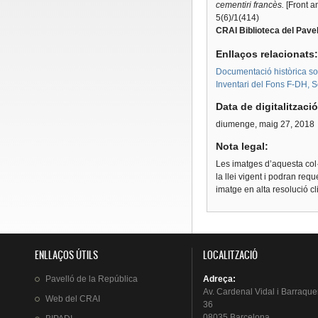
cementiri francès.
[Front a
5(6)/1(414)
CRAI Biblioteca del Pavel
Enllaços relacionats
Documentació històrica sobr
Inventari del Fons F-DH, S
Data de digitalitzaci
diumenge, maig 27, 2018
Nota legal:
Les imatges d’aquesta col·
la llei vigent i podran req
imatge en alta resolució c
ENLLAÇOS ÚTILS
LOCALITZACIÓ
Pavelló
de la
República
Adreça
:
Av.
Cardenal
Vidal i
Barraque
Web del
CRAI
36
08035 Barcelona