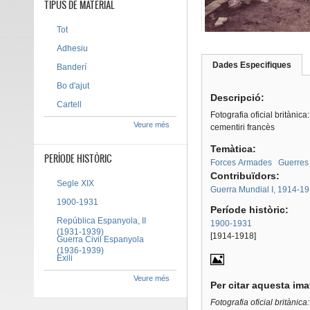
TIPUS DE MATERIAL
Tot
Adhesiu
Dades Especifiques
(pes
Banderí
Tab group
activ
Bo d'ajut
Descripció:
Cartell
Fotografia oficial britànic
Veure més
cementiri francès
Temàtica:
PERÍODE HISTÒRIC
Forces Armades
Guerres
Contribuïdors:
Segle XIX
Guerra Mundial I, 1914-1
1900-1931
Període històric:
República Espanyola, II
1900-1931
(1931-1939)
[1914-1918]
Guerra Civil Espanyola
(1936-1939)
Exili
Veure més
Per citar aquesta im
Fotografia oficial britànic