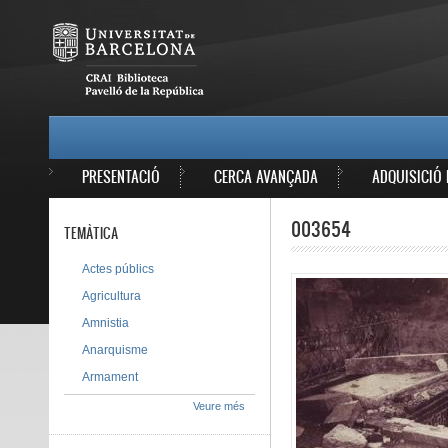
Vés al contingut
MAIN MENU
PRESENTACIÓ
CERCA AVANÇADA
ADQUISICIÓ 
003654
TEMÀTICA
Actes públics
Agricultura
Amnistia
Anarquisme
Armament
Veure més