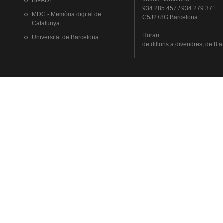
BIPADI
934 285 457 / 934 279 371
MDC - Memòria digital de
C5J2+8G Barcelona
Catalunya
Horari
:
Universitat
de Barcelona
de
dilluns
a
divendres
, de 8 a